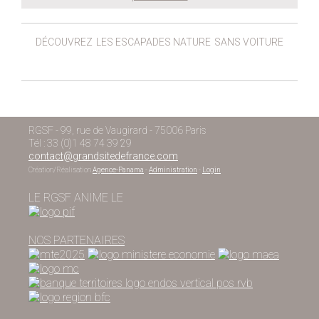
DÉCOUVREZ
LES ESCAPADES NATURE
SANS VOITURE
RGSF - 99, rue de Vaugirard - 75006 Paris
Tél : 33 (0)1 48 74 39 29
contact@grandsitedefrance.com
Création/Réalisation
Agence-Panama
-
Administration
-
Login
LE RGSF ANIME LE
NOS PARTENAIRES