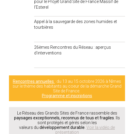
pour le Projet Grand Site de France Massif de
l’Esterel
Appel à la sauvegarde des zones humides et
tourbières
26èmes Rencontres du Réseau : aperçus
d'interventions
Rencontres annuelles
: du 13 au 15 octobre 2026 à Nîmes
sur le thème des habitants au coeur de la démarche Grand
Site de France.
Programme et inscriptions
Le Réseau des Grands Sites de France rassemble des
paysages exceptionnels, reconnus de tous et fragiles
. Ils
sont protégés et gérés selon les
valeurs du
développement durable
.
Voir la vidéo de
présentation