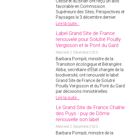
Cesse et du Brian ont reçu un avis
favorable en Commission
2018
Supérieure des Sites, Perspectives et
2017
Paysages le 3 décembre dernier.
Lire la suite...
2016
Label Grand Site de France
2015
renouvelé pour Solutré Pouilly
2014
Vergisson et le Pont du Gard
2012
Mercredi 2 Décembre 2020
Barbara Pompili, ministre de la
2013
Transition écologique et Bérangère
2011
Abba, secrétaire d’État chargée de la
biodiversité, ont renouvelé le label
2010
Grand Site de France de Solutré
2009
Pouilly Vergisson et du Pont du Gard
par décisions ministérielles.
2008
Lire la suite...
2007
Le Grand Site de France Chaîne
2006
des Puys - puy de Dôme
renouvelle son label
2005
Mercredi 2 Décembre 2020
2004
Barbara Pompili, ministre de la