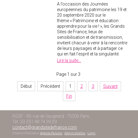
A l’occasion des Journées
européennes du patrimoine les 19 et
20 septembre 2020 sur le
thème « Patrimoine et éducation :
apprendre pour la vie ! », les Grands
Sites de France, lieux de
sensibilisation et de transmission,
invitent chacun à venir à la rencontre
de leurs paysages et à partager ce
qui en fait l’esprit et la singularité.
Lire la suite...
Page 1 sur 3
Début
Précédent
1
2
3
Suivant
Fin
RGSF - 99, rue de Vaugirard - 75006 Paris
Tél : 33 (0)1 48 74 39 29
contact@grandsitedefrance.com
Création/Réalisation
Agence-Panama
-
Administration
-
Login