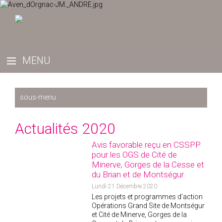
Récemment
Actualités 2020
2025
Avis favorable reçu en CSSPP
2024
pour les OGS de Cité de
2023
Minerve, Gorges de la Cesse et
du Brian et de Montségur
2022
Lundi 21 Décembre 2020
2019
Les projets et programmes d’action
2020
Opérations Grand Site de Montségur
et Cité de Minerve, Gorges de la
2021