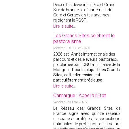
2019
Deux sites deviennent Projet Grand
2020
Site de France, le département du
Gard et Gergovie sites arvernes
2021
rejoignent le RGSF.
2018
Lire la suite...
2017
Les Grands Sites célèbrent le
pastoralisme
2016
Mercredi 15 Juillet 2026
2015
2026 est l'Année internationale des
2014
parcours et des éleveurs pastoraux,
proclamée par l'ONU à l'initiative de la
2012
Mongolie.
Pour la plupart des Grands
Sites, cette dimension est
2013
particulièrement précieuse
2011
Lire la suite...
2010
Camargue : Appel à l’Etat
2009
Vendredi 29 Mai 2026
Le Réseau des Grands Sites de
2008
France signe avec quinze réseaux
2007
d’espaces protégés, associations
nationales de protection de la nature
2006