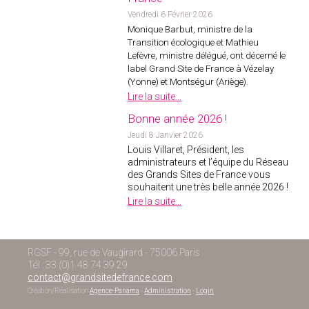
Vendredi 6 Février 2026
Monique Barbut, ministre de la
Transition écologique et Mathieu
Lefèvre, ministre délégué, ont décerné le
label Grand Site de France à Vézelay
(Yonne) et Montségur (Ariège).
Lire la suite...
Bonne année 2026 !
Jeudi 8 Janvier 2026
Louis Villaret, Président, les
administrateurs et l’équipe du Réseau
des Grands Sites de France vous
souhaitent une très belle année 2026 !
Lire la suite...
RGSF - 99, rue de Vaugirard - 75006 Paris
Tél : 33 (0)1 48 74 39 29
contact@grandsitedefrance.com
Création/Réalisation
Agence-Panama
-
Administration
-
Login