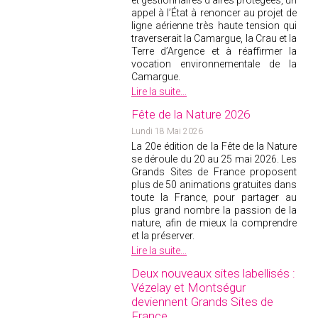
et gestionnaires d’aires protégées, un
appel à l’État à renoncer au projet de
2005
ligne aérienne très haute tension qui
2004
traverserait la Camargue, la Crau et la
Terre d’Argence et à réaffirmer la
vocation environnementale de la
Camargue.
Lire la suite...
Fête de la Nature 2026
Lundi 18 Mai 2026
La 20
e
édition de la Fête de la Nature
se déroule du 20 au 25 mai 2026. Les
Grands Sites de France proposent
plus de 50 animations gratuites dans
toute la France, pour partager au
plus grand nombre la passion de la
nature, afin de mieux la comprendre
et la préserver.
Lire la suite...
Deux nouveaux sites labellisés :
Vézelay et Montségur
deviennent Grands Sites de
France