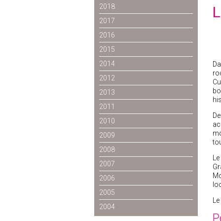
2018
L
2017
2016
2015
2014
Da
ro
2012
Cu
bo
2013
hi
2011
De
2010
ac
mo
2009
to
2008
Le
2007
Gr
Mo
2006
lo
2005
Le
2004
P