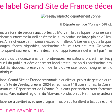
e label Grand Site de France déce
© Département de l'Yonne - ID’Phot
ns un écrin de verdure aux portes du Morvan, la basilique monumental
cheux surnommé la colline éternelle, surplombe une large plaine où les 
re. A la richesse patrimoniale exceptionnelle du Vézelien s’ajoute la qu
cages, forêts, vignobles, patrimoine bâti et sites naturels. Ce vaste
storique et sacrée, offre une destination appréciée annuellement par 1 mill
puis plus de quinze ans, de nombreuses réalisations ont été menées p
cueil du public et développement local : restauration du patrimoine, 
bilités douces, préservation de la biodiversité, accompagnement de
uristique…
 label Grand Site de France reconnait la qualité du projet de gestion dur
and Site de Vézelay, créé en 2024 et réunissant 18 communes, la C
rvan et le Département de l’Yonne. Plusieurs partenaires sont fortement 
cales, Parc naturel régional du Morvan, Fondation du Patrimoine, act
 label sera célébré avec une programmation culturelle et artistique et un 
our en savoir plus :