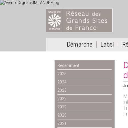
Démarche
Label
R
D
Récemment
d
2025
2024
Je
2023
Mo
2022
in
2019
Tr
Fr
2020
2021