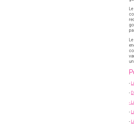
Le
co
re
go
pa
Le
en
co
va
un
P
-
L
-
D
- 
-
L
-
L