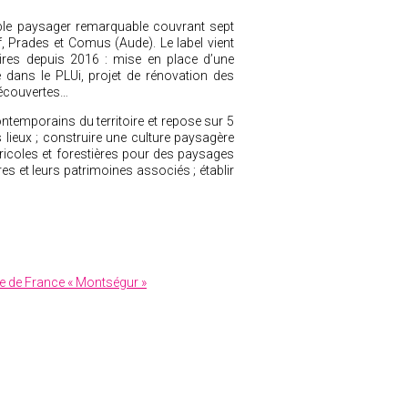
ble paysager remarquable couvrant sept
, Prades et Comus (Aude). Le label vient
aires depuis 2016 : mise en place d’une
 dans le PLUi, projet de rénovation des
découvertes…
temporains du territoire et repose sur 5
s lieux ; construire une culture paysagère
coles et forestières pour des paysages
ères et leurs patrimoines associés ; établir
Site de France « Montségur »