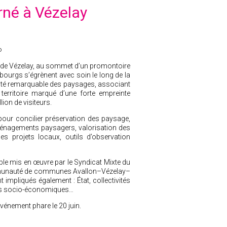
rné à Vézelay
o
e de Vézelay, au sommet d’un promontoire
bourgs s’égrènent avec soin le long de la
alité remarquable des paysages, associant
 territoire marqué d’une forte empreinte
ion de visiteurs.
our concilier préservation des paysage,
aménagements paysagers, valorisation des
s projets locaux, outils d’observation
able mis en œuvre par le Syndicat Mixte du
ommunauté de communes Avallon–Vézelay–
impliqués également : État, collectivités
eurs socio-économiques…
événement phare le 20 juin.