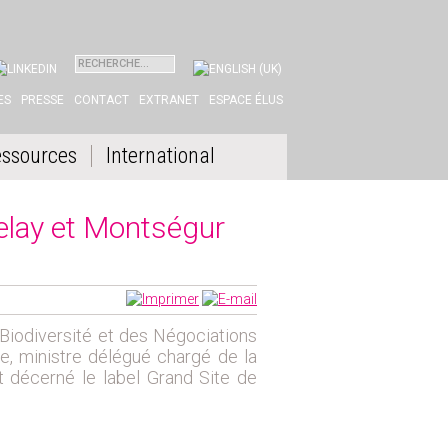
INKEDIN
ES
PRESSE
CONTACT
EXTRANET
ESPACE ÉLUS
ssources
International
zelay et Montségur
 Biodiversité et des Négociations
re, ministre délégué chargé de la
nt décerné le label Grand Site de