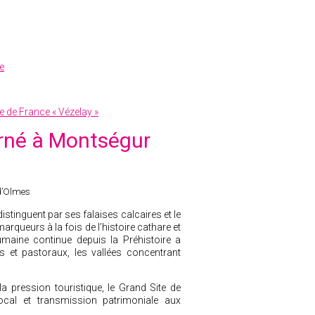
e
ite de France « Vézelay »
erné à Montségur
’Olmes
tinguent par ses falaises calcaires et le
marqueurs à la fois de l’histoire cathare et
umaine continue depuis la Préhistoire a
 et pastoraux, les vallées concentrant
a pression touristique, le Grand Site de
ocal et transmission patrimoniale aux