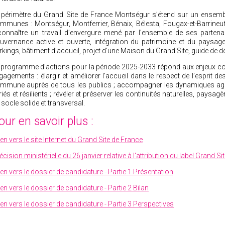
 périmètre du Grand Site de France Montségur s’étend sur un ensem
mmunes : Montségur, Montferrier, Bénaix, Bélesta, Fougax-et-Barrineuf
connaître un travail d’envergure mené par l’ensemble de ses parten
uvernance active et ouverte, intégration du patrimoine et du paysage
rkings, bâtiment d’accueil, projet d’une Maison du Grand Site, guide de 
 programme d’actions pour la période 2025-2033 répond aux enjeux con
gagements : élargir et améliorer l’accueil dans le respect de l’esprit de
mmune auprès de tous les publics ; accompagner les dynamiques agri
riés et résilients ; révéler et préserver les continuités naturelles, paysag
 socle solide et transversal.
our en savoir plus :
ien vers le site Internet du Grand Site de France
écision ministérielle du 26 janvier relative à l'attribution du label Grand 
Lien vers le dossier de candidature - Partie 1 Présentation
ien vers le dossier de candidature - Partie 2 Bilan
ien vers le dossier de candidature - Partie 3 Perspectives