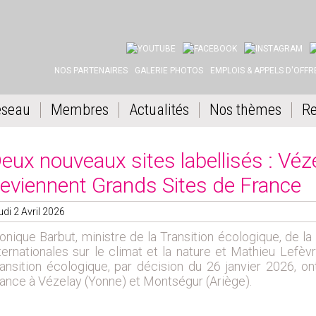
YOUTUBE
FACEBOOK
INSTAGRAM
L
NOS PARTENAIRES
GALERIE PHOTOS
EMPLOIS & APPELS D'OFFR
éseau
Membres
Actualités
Nos thèmes
Re
eux nouveaux sites labellisés : Vé
eviennent Grands Sites de France
udi 2 Avril 2026
nique Barbut, ministre de la Transition écologique, de la
ternationales sur le climat et la nature et Mathieu Lefèv
ansition écologique, par décision du 26 janvier 2026, o
ance à Vézelay (Yonne) et Montségur (Ariège).