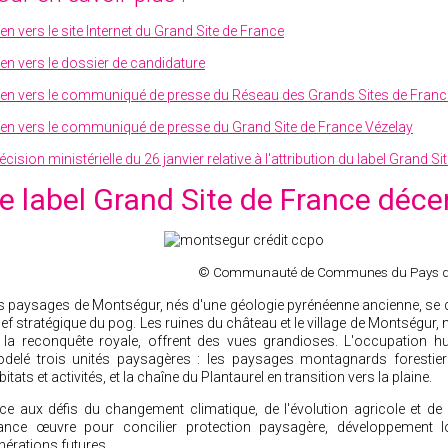
ien vers le site Internet du Grand Site de France
ien vers le dossier de candidature
ien vers le communiqué de presse du Réseau des Grands Sites de Franc
ien vers le communiqué de presse du Grand Site de France Vézelay
écision ministérielle du 26 janvier relative à l'attribution du label Grand S
e label Grand Site de France déc
© Communauté de Communes du Pays d
s paysages de Montségur, nés d'une géologie pyrénéenne ancienne, se dis
lief stratégique du pog. Les ruines du château et le village de Montségur, 
 la reconquête royale, offrent des vues grandioses. L'occupation h
delé trois unités paysagères : les paysages montagnards forestiers
bitats et activités, et la chaîne du Plantaurel en transition vers la plaine.
ce aux défis du changement climatique, de l'évolution agricole et de l
ance œuvre pour concilier protection paysagère, développement l
nérations futures.