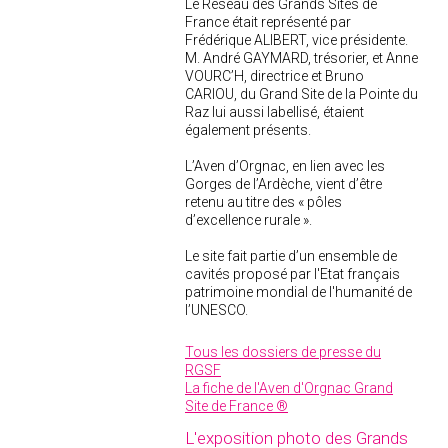
Le Réseau des Grands Sites de
France était représenté par
Frédérique ALIBERT, vice présidente.
M. André GAYMARD, trésorier, et Anne
VOURC’H, directrice et Bruno
CARIOU, du Grand Site de la Pointe du
Raz lui aussi labellisé, étaient
également présents.
L’Aven d’Orgnac, en lien avec les
Gorges de l’Ardèche, vient d’être
retenu au titre des « pôles
d’excellence rurale ».
Le site fait partie d’un ensemble de
cavités proposé par l'Etat français
patrimoine mondial de l'humanité de
l’UNESCO.
Tous les dossiers de presse du
RGSF
La fiche de l'Aven d'Orgnac Grand
Site de France ®
L'exposition photo des Grands