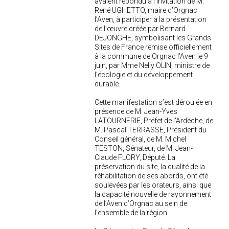
avaient répondu à l’invitation de M.
René UGHETTO, maire d’Orgnac
l’Aven, à participer à la présentation
de l’œuvre créée par Bernard
DEJONGHE, symbolisant les Grands
Sites de France remise officiellement
à la commune de Orgnac l’Aven le 9
juin, par Mme Nelly OLIN, ministre de
l’écologie et du développement
durable.
Cette manifestation s’est déroulée en
présence de M. Jean-Yves
LATOURNERIE, Préfet de l'Ardèche, de
M. Pascal TERRASSE, Président du
Conseil général, de M. Michel
TESTON, Sénateur, de M. Jean-
Claude FLORY, Député. La
préservation du site, la qualité de la
réhabilitation de ses abords, ont été
soulevées par les orateurs, ainsi que
la capacité nouvelle de rayonnement
de l’Aven d’Orgnac au sein de
l’ensemble de la région.