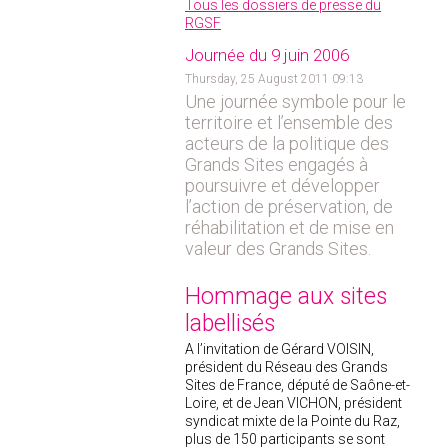
Tous les dossiers de presse du
RGSF
Journée du 9 juin 2006
Thursday, 25 August 2011 09:13
Une journée symbole pour le
territoire et l’ensemble des
acteurs de la politique des
Grands Sites engagés à
poursuivre et développer
l’action de préservation, de
réhabilitation et de mise en
valeur des Grands Sites.
Hommage aux sites
labellisés
A l’invitation de Gérard VOISIN,
président du Réseau des Grands
Sites de France, député de Saône-et-
Loire, et de Jean VICHON, président
syndicat mixte de la Pointe du Raz,
plus de 150 participants se sont