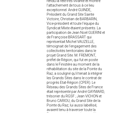
rendu la fête très vivante et montré
l’attachement de tous à ce lieu
exceptionnel. André GUINDE,
Président du Grand Site Sainte
Victoire, Christian de BARBARIN,
Vice-président et toute l’équipe du
Syndicat Mixte étaient présents. La
participation de Jean Noël GUERINI et
de Françoise BRASSART qui
représentait Michel VAUZELLE,
témoignait de l’engagement des
collectivités territoriales dans le
projet Grand Site. M. FREMONT,
préfet de Région, qui fut en poste
dans le Finistère au moment de la
réhabilitation du site de la Pointe du
Raz, a souligné qu’il tenait à intégrer
les Grands Sites dans le contrat de
progrès Etat-Région (CPER). Le
Réseau des Grands Sites de France
était représenté par André GAYMARD,
trésorier du RGSF ; Jean VICHON et
Bruno CARIOU, du Grand Site de la
Pointe du Raz, lui aussi labellisé,
avaient tenu à traverser toute la