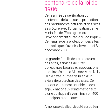
2019
centenaire de la loi de
2020
1906
2021
Cette année de célébration du
centenaire de la loi sur la protection
2018
des monuments naturels et des sites
se clôture avec l’organisation par le
2017
Ministère de l’Ecologie et du
2016
Développement durable du colloque «
Centenaire de la protection des sites,
2015
une politique d’avenir » le vendredi 8
2014
décembre 2006.
2012
La grande famille des protecteurs
des sites, services de l’Etat,
2013
collectivités locales et associations,
2011
sont invités par la Ministre Mme Nelly
Olin à cette journée de bilan d’un
2010
siècle de protection des sites. Ce
2009
colloque dressera un tableau des
enjeux nationaux et internationaux
2008
d’une politique d’avenir. Environ 400
participants sont attendus.
2007
2006
Ambroise Guellec, député européen,