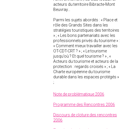
acteurs du territoire Bibracte-Mont
Beuvray…
Parmi les sujets abordés : « Place et
rôle des Grands Sites dans les
stratégies touristiques des territoires
» ; « Les bons partenariats avec les
professionnels privés du tourisme » :
« Comment mieux travailler avec les
OT-CDT-CRT ? » ; « Le tourisme
jusqu’où ? Et quel tourisme ? » , «
Acteurs du tourisme et acteurs de la
protection : regards croisés » ; « La
Charte européenne du tourisme
durable dans les espaces protégés »
;
Note de problématique 2006
Programme des Rencontres 2006
Discours de cloture des rencontres
2006