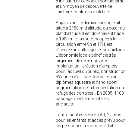
d’initiation à l’écologie montagnarde
et un moyen de découverte de
l’histoire locale des muletiers.
Auparavant, le dernier parking était
situé à 2150 m d’altitude, au cœur du
plat d’altitude. Il est dorénavant basé
à 1900 m et la route, coupée à la
circulation entre 9h et 17H, est
réservée aux attelages et aux piétons.
L’économie locale bénéficie très
largement de cette nouvelle
implantation : création d’emplois
pour l’accueil du public, construction
d’écuries d’altitude, formation au
diplômes équestre et handisport,
augmentation de la fréquentation du
refuge des cortalets... En 2005, 1100
passagers ont emprunté les
attelages.
Tarifs : adultes 5 euros AR, 2 euros
pour les enfants et accès prévu pour
les personnes à mobilité réduite.