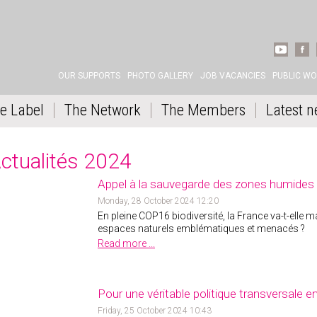
YOUTUBE
FACE
OUR SUPPORTS
PHOTO GALLERY
JOB VACANCIES
PUBLIC W
e Label
The Network
The Members
Latest n
ctualités 2024
Appel à la sauvegarde des zones humides 
Monday, 28 October 2024 12:20
En pleine COP16 biodiversité, la France va-t-elle
espaces naturels emblématiques et menacés ?
Read more ...
Pour une véritable politique transversale 
Friday, 25 October 2024 10:43