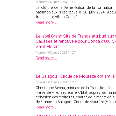
Monday, 24 June 2024 18:02
La clôture de la 9
ème
édition de la formation i
patrimoniaux s'est tenue le 20 juin 2024. Accuei
française à Villers-Cotterêts
Read more ...
Le label Grand Site de France attribué aux 
Causses et renouvelé pour Conca d’Oru, vi
Saint Florent
Monday, 03 June 2024 14:27
Read more ...
Le Salagou - Cirque de Mourèze obtient le 
Monday, 03 June 2024 14:27
Christophe Béchu, ministre de la Transition écolo
Hervé Berville, secrétaire d’État auprès du mini
cohésion des territoires, chargé de la mer et de la b
de France au Salagou - Cirque de Mourèze (Héraul
Read more ...