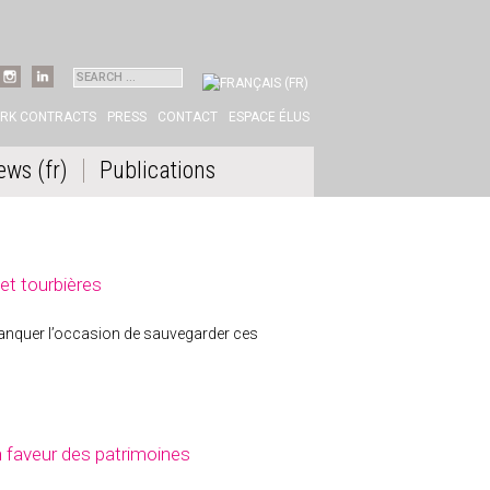
BOOK
INSTAGRAM
LINKEDIN
ORK CONTRACTS
PRESS
CONTACT
ESPACE ÉLUS
ews (fr)
Publications
et tourbières
 manquer l’occasion de sauvegarder ces
en faveur des patrimoines