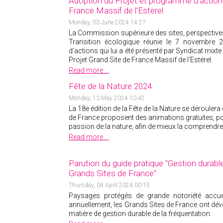
Adoption du Projet et programme d’actions
France Massif de l’Esterel
Monday, 03 June 2024 14:27
La Commission supérieure des sites, perspective
Transition écologique réunie le 7 novembre 
d’actions qui lui a été présenté par Syndicat mixte
Projet Grand Site de France Massif de l’Estérel.
Read more ...
Fête de la Nature 2024
Monday, 13 May 2024 10:42
La 18
e
édition de la Fête de la Nature se dérouler
de France proposent des animations gratuites, p
passion de la nature, afin de mieux la comprendre 
Read more ...
Parution du guide pratique "Gestion durable
Grands Sites de France"
Thursday, 04 April 2024 00:15
Paysages protégés de grande notoriété accuei
annuellement, les Grands Sites de France ont dév
matière de gestion durable de la fréquentation.