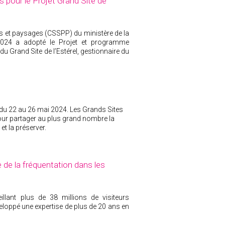
 pour le Projet Grand Site de
s et paysages (CSSPP) du ministère de la
2024 a adopté le Projet et programme
 du Grand Site de l’Estérel, gestionnaire du
a du 22 au 26 mai 2024. Les Grands Sites
our partager au plus grand nombre la
et la préserver.
 de la fréquentation dans les
llant plus de 38 millions de visiteurs
eloppé une expertise de plus de 20 ans en