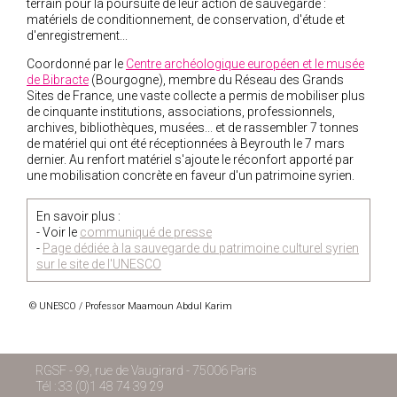
terrain pour la poursuite de leur action de sauvegarde :
matériels de conditionnement, de conservation, d'étude et
d'enregistrement...
Coordonné par le
Centre archéologique européen et le musée
de Bibracte
(Bourgogne), membre du Réseau des Grands
Sites de France, une vaste collecte a permis de mobiliser plus
de cinquante institutions, associations, professionnels,
archives, bibliothèques, musées... et de rassembler 7 tonnes
de matériel qui ont été réceptionnées à Beyrouth le 7 mars
dernier.
Au renfort matériel s'ajoute le réconfort apporté par
une mobilisation concrète en faveur d'un patrimoine syrien.
En savoir plus :
- Voir le
communiqué de presse
-
Page dédiée à la sauvegarde du patrimoine culturel syrien
sur le site de l'UNESCO
© UNESCO / Professor Maamoun Abdul Karim
RGSF - 99, rue de Vaugirard - 75006 Paris
Tél : 33 (0)1 48 74 39 29