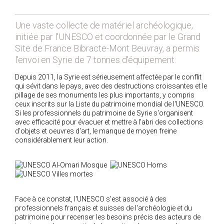
2018
Une vaste collecte de matériel archéologique,
2017
initiée par l'UNESCO et coordonnée par le Grand
2016
Site de France Bibracte-Mont Beuvray, a permis
2015
l'envoi en Syrie de 7 tonnes d'équipement.
2014
Depuis 2011, la Syrie est sérieusement affectée par le conflit
2012
qui sévit dans le pays, avec des destructions croissantes et le
pillage de ses monuments les plus importants, y compris
2013
ceux inscrits sur la Liste du patrimoine mondial de l'UNESCO.
Si les professionnels du patrimoine de Syrie s'organisent
2011
avec efficacité pour évacuer et mettre à l'abri des collections
2010
d'objets et oeuvres d'art, le manque de moyen freine
considérablement leur action.
2009
2008
2007
2006
Face à ce constat, l'UNESCO s'est associé à des
2005
professionnels français et suisses de l'archéologie et du
2004
patrimoine pour recenser les besoins précis des acteurs de