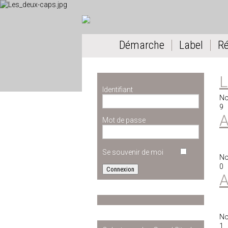
Démarche
Label
R
L
Identifiant
No
9
A
Mot de passe
Se souvenir de moi
No
0
A
No
1