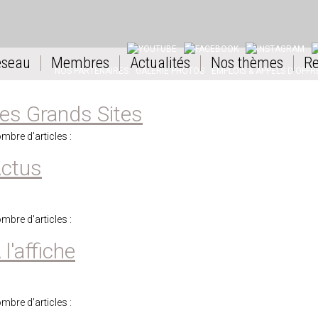
YOUTUBE
FACEBOOK
INSTAGRAM
L
éseau
Membres
Actualités
Nos thèmes
Re
NOS PARTENAIRES
GALERIE PHOTOS
EMPLOIS & APPELS D'OFFR
es Grands Sites
mbre d'articles :
ctus
mbre d'articles :
 l'affiche
mbre d'articles :