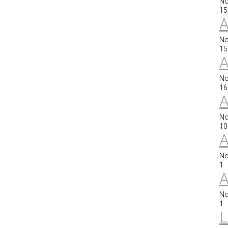
No
15
A
No
15
A
No
16
A
No
10
A
No
1
A
No
1
L