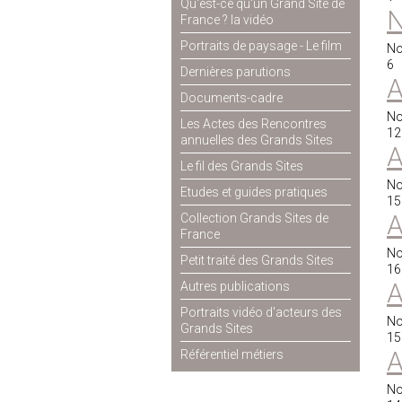
Qu'est-ce qu'un Grand Site de
N
France ? la vidéo
Portraits de paysage - Le film
No
6
Dernières parutions
A
Documents-cadre
No
Les Actes des Rencontres
12
annuelles des Grands Sites
A
Le fil des Grands Sites
No
Etudes et guides pratiques
15
A
Collection Grands Sites de
France
No
Petit traité des Grands Sites
16
A
Autres publications
Portraits vidéo d'acteurs des
No
Grands Sites
15
A
Référentiel métiers
No