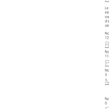
Le
in
vi
d'
si
No
12
R
No
11
P
No
3
M
No
0