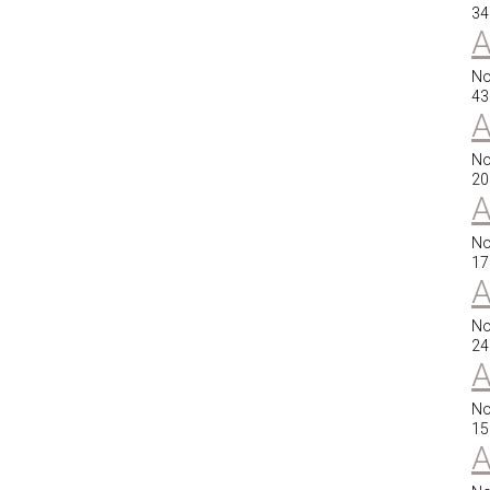
34
A
No
43
A
No
20
A
No
17
A
No
24
A
No
15
A