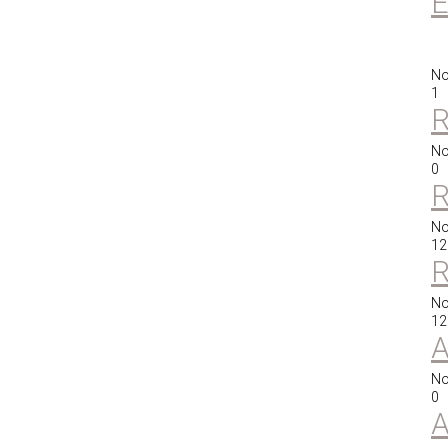
E
No
1
R
No
0
R
No
12
R
No
12
A
No
0
A