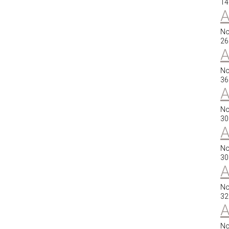
14
A
No
26
A
No
36
A
No
30
A
No
30
A
No
32
A
No