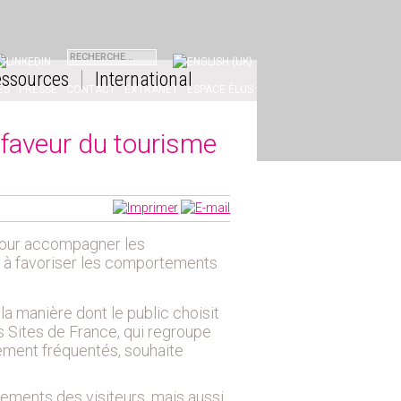
INKEDIN
ssources
International
ES
PRESSE
CONTACT
EXTRANET
ESPACE ÉLUS
 faveur du tourisme
pour accompagner les
x à favoriser les comportements
la manière dont le public choisit
 Sites de France, qui regroupe
tement fréquentés, souhaite
ements des visiteurs, mais aussi