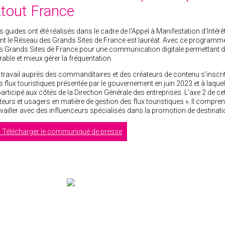
tout France
s guides ont été réalisés dans le cadre de l’Appel à Manifestation d’Intérê
nt le Réseau des Grands Sites de France est lauréat. Avec ce program
s Grands Sites de France pour une communication digitale permettant de
rable et mieux gérer la fréquentation.
 travail auprès des commanditaires et des créateurs de contenu s'inscrit
s flux touristiques présentée par le gouvernement en juin 2023 et à laque
participé aux côtés de la Direction Générale des entreprises. L'axe 2 de cett
teurs et usagers en matière de gestion des flux touristiques ». Il compr
availler avec des influenceurs spécialisés dans la promotion de destinati
Télécharger le communiqué de presse
LE RGSF ANIME LE