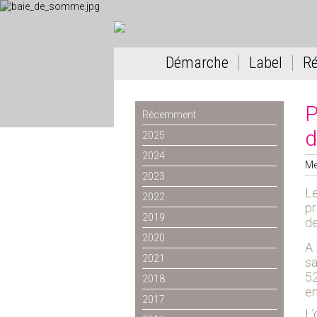
Démarche
Label
R
P
Récemment
d
2025
2024
Me
2023
Le
2022
pr
2019
de
2020
A 
2021
sa
52
2018
en
2017
L’