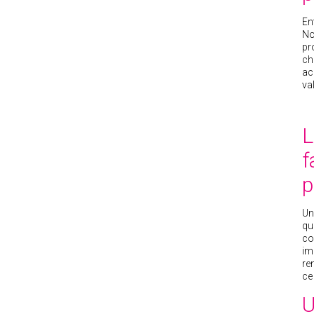
En
No
pr
ch
ac
va
L
f
p
Un
qu
co
im
re
ce
U