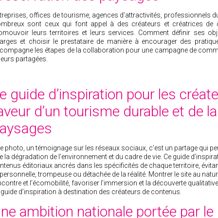
treprises, offices de tourisme, agences d’attractivités, professionnel
mbreux sont ceux qui font appel à des créateurs et créatrices de c
omouvoir leurs territoires et leurs services. Comment définir ses ob
arges et choisir le prestataire de manière à encourager des pratiq
compagne les étapes de la collaboration pour une campagne de commun
leurs partagées.
e guide d’inspiration pour les créa
aveur d’un tourisme durable et de l
aysages
e photo, un témoignage sur les réseaux sociaux, c’est un partage qui peut
e la dégradation de l’environnement et du cadre de vie. Ce guide d’inspi
ntenus éditoriaux ancrés dans les spécificités de chaque territoire, évi
personnelle, trompeuse ou détachée de la réalité. Montrer le site au nature
ncontre et l’écomobilité, favoriser l’immersion et la découverte qualitative
 guide d’inspiration à destination des créateurs de contenus.
ne ambition nationale portée par l