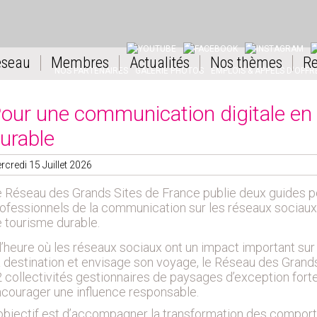
YOUTUBE
FACEBOOK
INSTAGRAM
L
éseau
Membres
Actualités
Nos thèmes
Re
NOS PARTENAIRES
GALERIE PHOTOS
EMPLOIS & APPELS D'OFFR
our une communication digitale en
urable
rcredi 15 Juillet 2026
 Réseau des Grands Sites de France publie deux guides 
ofessionnels de la communication sur les réseaux sociau
 tourisme durable.
l’heure où les réseaux sociaux ont un impact important sur 
 destination et envisage son voyage, le Réseau des Grands
 collectivités gestionnaires de paysages d’exception for
courager une influence responsable.
objectif est d’accompagner la transformation des comport