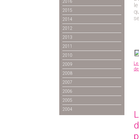
2016
le
2015
qu
se
2014
2012
2013
2011
2010
Le
2009
de
2008
2007
2006
2005
2004
L
d
p