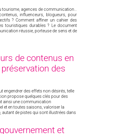
s du tourisme, agences de communication…
ontenus, influenceurs, blogueurs, pour
jectifs ? Comment affiner un cahier des
ues touristiques durables ? Le document
ication réussie, porteuse de sens et de
teurs de contenus en
a préservation des
 engendrer des effets non désirés, telle
ration propose quelques clés pour des
tant ainsi une communication
l et en toutes saisons, valoriser la
, autant de pistes qui sont illustrées dans
e gouvernement et