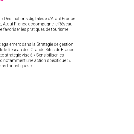
t « Destinations digitales » d’Atout France
me, Atout France accompagne le Réseau
 favoriser les pratiques de tourisme
 également dans la Stratégie de gestion
lle le Réseau des Grands Sites de France
e stratégie vise à « Sensibiliser les
end notamment une action spécifique : «
ons touristiques ».