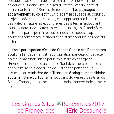
Présidente au Conseil départemental de Seine-Maritime,
2005
déléguée au Grand Site Falaises d'Etretat-Côte d'Albâtre et
intervenante à ces 19èmes Rencontres :
"Les paysages
2004
appartiennent au collectif"
. En plaçant le paysage au cœur du
projet de développement local, en s'appuyant sur l'ensemble
des valeurs naturelles et culturelles des sites, en associant
tous les acteurs et toutes les compétences, les Grands Sites
de France participent à renouveler des méthodes, trop
souvent segmentées, d'élaboration et de conduite des projets
de territoire.
La
forte participation d'élus de Grands Sites à ces Rencontres
souligne l'engagement et l'appropriation par ceux-ci de cette
politique nationale initiée par le ministère en charge de
l'Environnement, les élus locaux étant des piliers essentiels
dans la mise en place d'une gouvernance partagée. La
présence du
ministère de la Transition écologique et solidaire
et du ministère du Tourisme
, soutiens du Réseau des Grands
Site de France, témoignent de l'approche transversale de cette
politique.
Les Grands Sites
de France, des