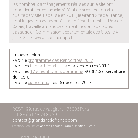
les nombreux aménagements réalisés sur le site ont
considérablement amélioré l'état de préservation et la
qualité de visite. Labellisé en 2011, le Grand Site de France,
dont la gestion est assurée par le Département du Pas-de-
Calais, travaille au renouvellement de son label après un
passage en Commission départementale des Sites le 4
juillet 2017. www.lesdeuxcaps.fr
En savoir plus
- Voir le
programme des Rencontres 2017
- Voir les
fiches thématiques
des Rencontres 2017
- Voir les
12 sites littoraux communs
RGSF/Conservatoire
du littoral
- Voir le
diaporama
des Rencontres 2017
RGSF - 99, rue de Vaugirard - 75006 Paris
Tél : 33 (0)1 48 74 39 29
contact@grandsitedefrance.com
Création/Réalisation
Agence-Panama
-
Administration
-
Login