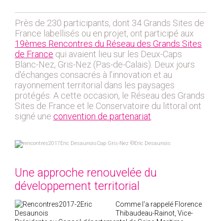
2019
2020
Près de 230 participants, dont 34 Grands Sites de
2021
France labellisés ou en projet, ont participé aux
19èmes Rencontres du Réseau des Grands Sites
2018
de France
qui avaient lieu sur les Deux-Caps
2017
Blanc-Nez, Gris-Nez (Pas-de-Calais). Deux jours
2016
d'échanges consacrés à l’innovation et au
rayonnement territorial dans les paysages
2015
protégés. A cette occasion, le Réseau des Grands
2014
Sites de France et le Conservatoire du littoral ont
signé une
convention de partenariat
.
2012
2013
Cap Gris-Nez ©Eric Desaunois
2011
2010
Une approche renouvelée du
2009
développement territorial
2008
2007
Comme l'a rappelé Florence
Thibaudeau-Rainot, Vice-
2006