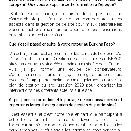
Loropéni". Que vous a apporté cette formation à l'époque?
"Suite à cette formation, je me suis rendu compte qu'en plus
d'être archéologue, il fallait que je prenne en compte d’autres
aspects dans la gestion de ce site pour mieux satisfaire les
visiteurs actuels mais aussi pour que les générations
suivantes puissent en profiter."
Que s'est-il passé ensuite, à votre retour au Burkina Faso?
"Au début, j'étais seul à gérer le site des ruines de Loropéni. J'ai
réussi à obtenir qu'une Direction des sites classés (UNESCO,
sites nationaux…) soit créée au sein du ministère de la Culture.
Puis j'ai pu former une équipe de conservateurs,
d'administrateurs… car un site, ça ne se gère pas seul mais
avec une équipe pluridisciplinaire. On a également renouvelé le
plan de gestion du site jusqu’en 2020 pour organiser les
interventions des différents acteurs sur le site."
A quel point la formation et le partage de connaissances sont
importants lorsqu'il est question de gestion du patrimoine?
"C'est essentiel et c'est notre rôle, en tant que participant à
cette formation internationale, de devenir à notre tour
formateur auprès de nos collègues. C'est pourquoi toutes les
deux semaines, je réunissais les agents de mon service au