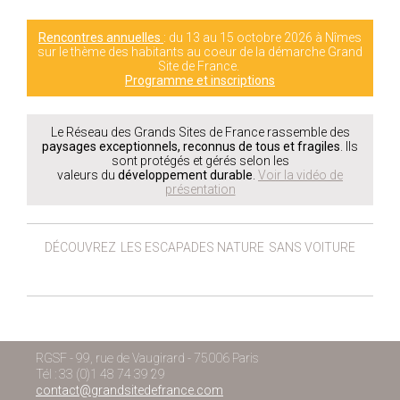
Rencontres annuelles
: du 13 au 15 octobre 2026 à Nîmes
sur le thème des habitants au coeur de la démarche Grand
Site de France.
Programme et inscriptions
Le Réseau des Grands Sites de France rassemble des
paysages exceptionnels, reconnus de tous et fragiles
. Ils
sont protégés et gérés selon les
valeurs du
développement durable
.
Voir la vidéo de
présentation
DÉCOUVREZ
LES ESCAPADES NATURE
SANS VOITURE
RGSF - 99, rue de Vaugirard - 75006 Paris
Tél : 33 (0)1 48 74 39 29
contact@grandsitedefrance.com