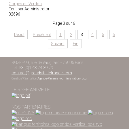
Gorges du Verdon
Écrit par Administrator
32696
Page 3 sur 6
Début
Précédent
1
2
3
4
5
6
Suivant
Fin
RGSF - 99, rue de Vaugirard - 75006 Paris
Tél : 33 (0)1 48 74 39 29
contact@grandsitedefrance.com
Création/Réalisation
Agence-Panama
-
Administration
-
Login
LE RGSF ANIME LE
NOS PARTENAIRES