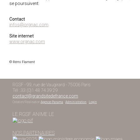
se poursuivent.
Contact
infos@orgnac.com
Site internet
www.orgnac.com
© Rémi Flament
RGSF - 99, rue de Vaugirard - 75006 Paris
Tél : 33 (0)1 48 74 39 29
contact@grandsitedefrance.com
Création/Réalisation
Agence-Panama
-
Administration
-
Login
LE RGSF ANIME LE
NOS PARTENAIRES