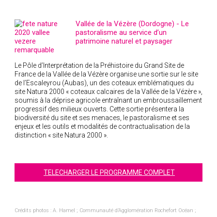
Vallée de la Vézère (Dordogne) - Le
pastoralisme au service d’un
patrimoine naturel et paysager
remarquable
Le Pôle d’Interprétation de la Préhistoire du Grand Site de
France de la Vallée de la Vézère organise une sortie sur le site
de l’Escaleyrou (Aubas), un des coteaux emblématiques du
site Natura 2000 « coteaux calcaires de la Vallée de la Vézère »,
soumis à la déprise agricole entraînant un embroussaillement
progressif des milieux ouverts. Cette sortie présentera la
biodiversité du site et ses menaces, le pastoralisme et ses
enjeux et les outils et modalités de contractualisation de la
distinction « site Natura 2000 ».
TELECHARGER LE PROGRAMME COMPLET
Crédits photos : A. Hamel ;
Communauté d’Agglomération Rochefort Océan
;