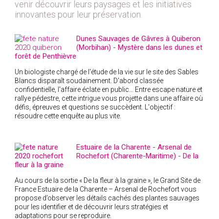
venir découvrir leurs paysages et les initiatives
2018
innovantes pour leur préservation.
2017
Dunes Sauvages de Gâvres à Quiberon
2016
(Morbihan) - Mystère dans les dunes et
2015
forêt de Penthièvre
2014
Un biologiste chargé de l'étude de la vie sur le site des Sables
Blancs disparaît soudainement. D'abord classée
2012
confidentielle, l'affaire éclate en public... Entre escape nature et
2013
rallye pédestre, cette intrigue vous projette dans une affaire où
défis, épreuves et questions se succèdent. L'objectif :
2011
résoudre cette enquête au plus vite.
2010
2009
Estuaire de la Charente - Arsenal de
2008
Rochefort (Charente-Maritime) - De la
fleur à la graine
2007
Au cours de la sortie « De la fleur à la graine », le Grand Site de
2006
France Estuaire de la Charente – Arsenal de Rochefort vous
2005
propose d’observer les détails cachés des plantes sauvages
pour les identifier et de découvrir leurs stratégies et
2004
adaptations pour se reproduire.