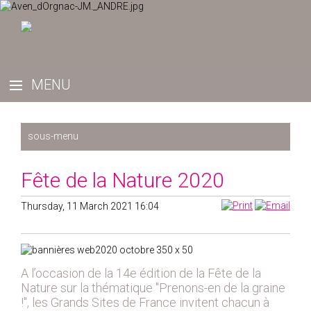
Récemment
Fête de la Nature 2020
2025
Thursday, 11 March 2021 16:04
2024
2023
2022
2019
A l’occasion de la 14
e
édition de la Fête de la
Nature sur la thématique "Prenons-en de la graine
2020
!", les Grands Sites de France invitent chacun à
2021