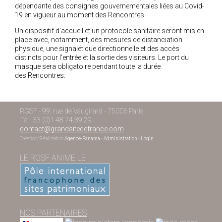
dépendante des consignes gouvernementales liées au Covid-
19 en vigueur au moment des Rencontres.
Un dispositif d'accueil et un protocole sanitaire seront mis en
place avec, notamment, des mesures de distanciation
physique, une signalétique directionnelle et des accès
distincts pour l'entrée et la sortie des visiteurs. Le port du
masque sera obligatoire pendant toute la durée
des Rencontres.
RGSF - 99, rue de Vaugirard - 75006 Paris
Tél : 33 (0)1 48 74 39 29
contact@grandsitedefrance.com
Création/Réalisation
Agence-Panama
-
Administration
-
Login
LE RGSF ANIME LE
NOS PARTENAIRES