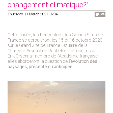
2019
changement climatique?"
2020
Thursday, 11 March 2021 16:04
2021
2018
2017
Cette année, les Rencontres des Grands Sites de
2016
France se dérouleront les 15 et 16 octobre 2020
sur le Grand Site de France Estuaire de la
2015
Charente-Arsenal de Rochefort. Introduites par
2014
Erik Orsenna, membre de l’Académie française,
2012
elles aborderont la question de
l’évolution des
paysages, présente ou anticipée
.
2013
2011
2010
2009
2008
2007
2006