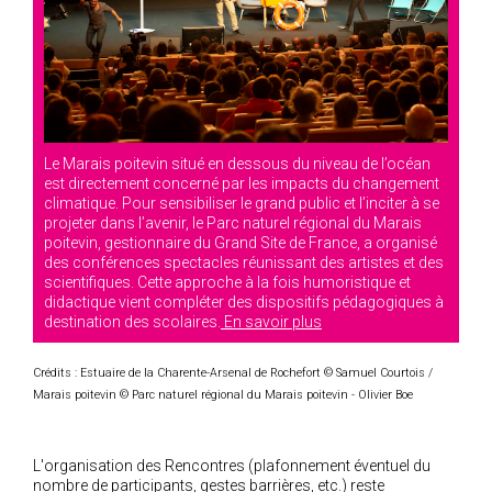
Le Marais poitevin situé en dessous du niveau de l’océan
est directement concerné par les impacts du changement
climatique. Pour sensibiliser le grand public et l’inciter à se
projeter dans l’avenir, le Parc naturel régional du Marais
poitevin, gestionnaire du Grand Site de France, a organisé
des conférences spectacles réunissant des artistes et des
scientifiques. Cette approche à la fois humoristique et
didactique vient compléter des dispositifs pédagogiques à
destination des scolaires.
En savoir plus
Crédits : Estuaire de la Charente-Arsenal de Rochefort
©
Samuel Courtois /
Marais poitevin © Parc naturel régional du Marais poitevin - Olivier Boe
L'organisation des Rencontres (plafonnement éventuel du
nombre de participants, gestes barrières, etc.) reste