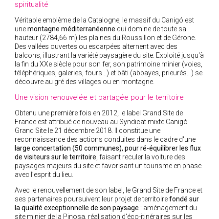
spiritualité
Véritable emblème de la Catalogne, le massif du Canigó est
une
montagne méditerranéenne
qui domine de toute sa
hauteur (2784,66 m) les plaines du Roussillon et de Gérone.
Des vallées ouvertes ou escarpées alternent avec des
balcons, illustrant la variété paysagère du site. Exploité jusqu'à
la fin du XXe siècle pour son fer, son patrimoine minier (voies,
téléphériques, galeries, fours...) et bâti (abbayes, prieurés…) se
découvre au gré des villages ou en montagne.
Une vision renouvelée et partagée pour le territoire
Obtenu une première fois en 2012, le label Grand Site de
France est attribué de nouveau au Syndicat mixte Canigó
Grand Site le 21 décembre 2018. Il constitue une
reconnaissance des actions conduites dans le cadre d'une
large concertation (50 communes), pour ré-équilibrer les flux
de visiteurs sur le territoire
, faisant reculer la voiture des
paysages majeurs du site et favorisant un tourisme en phase
avec l’esprit du lieu.
Avec le renouvellement de son label, le Grand Site de France et
ses partenaires poursuivent leur projet de territoire
fondé sur
la qualité exceptionnelle de son paysage
: aménagement du
site minier de la Pinosa, réalisation d'éco-itinéraires sur les