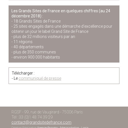
Les Grands Sites de France en quelques chiffres (au 24
décembre 2018) :
- 18 Grands Sites de France
- 25 sites engagés dans une démarche d'excellence pour
obtenir un jour le label Grand Site de France
- plus de 32 millions visiteurs par an
- 11 régions
- 40 départements
- plus de 350 communes
- environ 900 000 habitants
Télécharger :
- Le
communiqué de presse
RGSF - 99, rue de Vaugirard - 75006 Paris
Tél : 33 (0)1 48 74 39 29
contact@grandsitedefrance.com
Création/Réalisation
Agence-Panama
-
Administration
-
Login