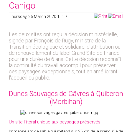
2019
Canigo
2020
Thursday, 26 March 2020 11:17
2021
2018
Les deux sites ont reçu la décision ministérielle,
2017
signée par François de Rugy, ministre de la
2016
Transition écologique et solidaire, d'attribution ou
de renouvellement du label Grand Site de France
2015
pour une durée de 6 ans. Cette décision reconnaît
2014
la continuité du travail accompli pour préserver
2012
ces paysages exceptionnels, tout en améliorant
l'accueil du public.
2013
2011
Dunes Sauvages de Gâvres à Quiberon
2010
(Morbihan)
2009
2008
2007
Un site littoral unique aux paysages préservés
2006
Immense arc de sable qui s'étend sur 35 km de la presqu'île de