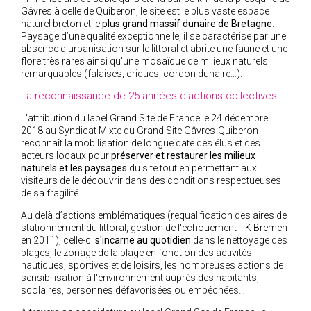
Gâvres à celle de Quiberon, le site est le plus vaste espace
2005
naturel breton et le
plus grand massif dunaire de Bretagne
.
2004
Paysage d’une qualité exceptionnelle, il se caractérise par une
absence d'urbanisation sur le littoral et abrite une faune et une
flore très rares ainsi qu'une mosaïque de milieux naturels
remarquables (falaises, criques, cordon dunaire…).
La reconnaissance de 25 années d'actions collectives
L'attribution du label Grand Site de France le 24 décembre
2018 au Syndicat Mixte du Grand Site Gâvres-Quiberon
reconnaît la mobilisation de longue date des élus et des
acteurs locaux pour
préserver et restaurer les milieux
naturels et les paysages
du site tout en permettant aux
visiteurs de le découvrir dans des conditions respectueuses
de sa fragilité.
Au delà d’actions emblématiques (requalification des aires de
stationnement du littoral, gestion de l'échouement TK Bremen
en 2011), celle-ci
s'incarne au quotidien
dans le nettoyage des
plages, le zonage de la plage en fonction des activités
nautiques, sportives et de loisirs, les nombreuses actions de
sensibilisation à l'environnement auprès des habitants,
scolaires, personnes défavorisées ou empêchées…