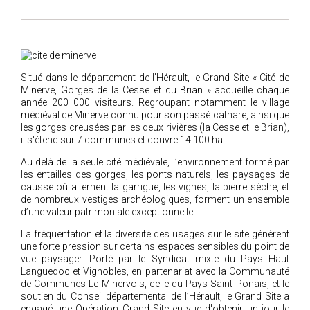
2018
2017
2016
2015
Situé dans le département de l’Hérault, le Grand Site « Cité de
Minerve, Gorges de la Cesse et du Brian » accueille chaque
2014
année 200 000 visiteurs. Regroupant notamment le village
médiéval de Minerve connu pour son passé cathare, ainsi que
2012
les gorges creusées par les deux rivières (la Cesse et le Brian),
2013
il s'étend sur 7 communes et couvre 14 100 ha.
2011
Au delà de la seule cité médiévale, l’environnement formé par
les entailles des gorges, les ponts naturels, les paysages de
2010
causse où alternent la garrigue, les vignes, la pierre sèche, et
2009
de nombreux vestiges archéologiques, forment un ensemble
d’une valeur patrimoniale exceptionnelle.
2008
La fréquentation et la diversité des usages sur le site génèrent
2007
une forte pression sur certains espaces sensibles du point de
2006
vue paysager. Porté par le Syndicat mixte du Pays Haut
Languedoc et Vignobles, en partenariat avec la Communauté
2005
de Communes Le Minervois, celle du Pays Saint Ponais, et le
soutien du Conseil départemental de l’Hérault, le Grand Site a
2004
engagé une Opération Grand Site en vue d'obtenir un jour le