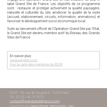
label Grand Site de France. Les objectifs de ce programme
sont : restaurer et protéger activement la qualité paysagère,
naturelle et culturelle du site, améliorer la qualité de la visite
(accueil, stationnement, circuits, information, animations) et
favoriser le développement socio-économique local.
Suite au lancement officiel de l'Opération Grand Site par l’Etat,
le Grand Site est devenu membre actif du Réseau des Grands
Sites de France.
En savoir plus :
www.payshlv.com
Voir la carte des membres du RGSF
RGSF - 99, rue de Vaugirard - 75006 Paris
Tél : 33 (0)1 48 74 39 29
contact@grandsitedefrance.com
Création/Réalisation
Agence-Panama
-
Administration
-
Login