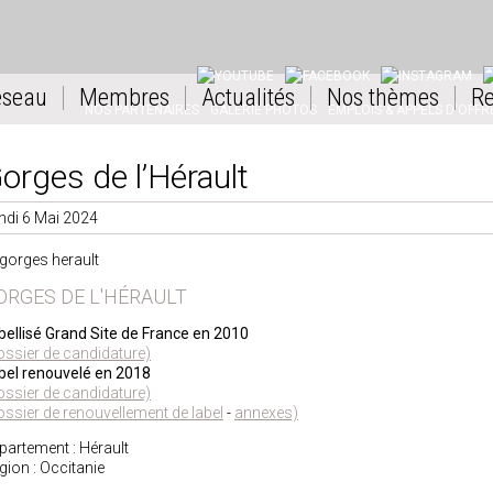
YOUTUBE
FACEBOOK
INSTAGRAM
L
éseau
Membres
Actualités
Nos thèmes
Re
NOS PARTENAIRES
GALERIE PHOTOS
EMPLOIS & APPELS D'OFFR
orges de l’Hérault
ndi 6 Mai 2024
ORGES DE L'HÉRAULT
bellisé Grand Site de France en 2010
ossier de candidature)
bel renouvelé en 2018
ossier de candidature)
ossier de renouvellement de label
-
annexes)
partement : Hérault
gion : Occitanie