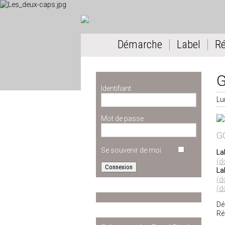
Démarche
Label
R
G
Identifiant
Lu
Mot de passe
G
Se souvenir de moi
La
(d
La
(d
(d
Dé
Ré