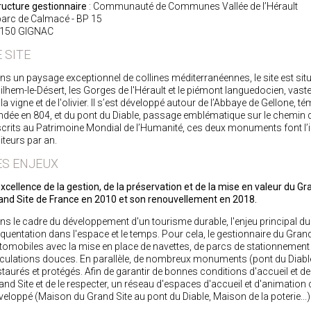
ructure gestionnaire
: Communauté de Communes Vallée de l’Hérault
parc de Calmacé - BP 15
150 GIGNAC
E SITE
ns un paysage exceptionnel de collines méditerranéennes, le site est situé
ilhem-le-Désert, les Gorges de l'Hérault et le piémont languedocien, vaste
 la vigne et de l'olivier. Il s’est développé autour de l’Abbaye de Gellone
ndée en 804, et du pont du Diable, passage emblématique sur le chemin
scrits au Patrimoine Mondial de l’Humanité, ces deux monuments font l’ide
siteurs par an.
ES ENJEUX
excellence de la gestion, de la préservation et de la mise en valeur du Gran
and Site de France en 2010 et son renouvellement en 2018.
ns le cadre du développement d'un tourisme durable, l'enjeu principal du G
équentation dans l'espace et le temps. Pour cela, le gestionnaire du Gra
tomobiles avec la mise en place de navettes, de parcs de stationnement 
rculations douces. En parallèle, de nombreux monuments (pont du Diable)
staurés et protégés. Afin de garantir de bonnes conditions d'accueil et de
and Site et de le respecter, un réseau d'espaces d'accueil et d'animation 
veloppé (Maison du Grand Site au pont du Diable, Maison de la poterie...)