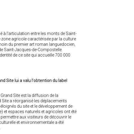
 à l'articulation entre les monts de Saint-
 zone agricole caractérisée par la culture
, témoin du premier art roman languedocien,
 de Saint-Jacques-de-Compostelle.
ntité de ce site qui accueille 700 000
d Site lui a valu l'obtention du label
rand Site est la diffusion de la
nd Site a réorganisé les déplacements
éloignés du site et le développement de
 et espaces naturels et agricoles ont été
 permettre aux visiteurs de découvrir le
culturelle et environnementale a été
.