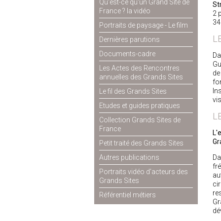
Qu'est-ce qu'un Grand Site de
St
France ? la vidéo
2 
34
Portraits de paysage - Le film
L
Dernières parutions
Documents-cadre
Da
Gu
Les Actes des Rencontres
de
annuelles des Grands Sites
fo
In
Le fil des Grands Sites
vi
Etudes et guides pratiques
L
Collection Grands Sites de
France
L'
Gr
Petit traité des Grands Sites
Autres publications
Da
fr
Portraits vidéo d'acteurs des
au
Grands Sites
ci
re
Référentiel métiers
Gr
dé