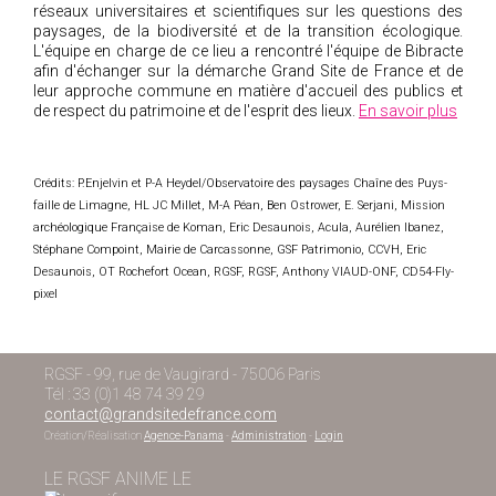
réseaux universitaires et scientifiques sur les questions des
paysages, de la biodiversité et de la transition écologique.
L'équipe en charge de ce lieu a rencontré l'équipe de Bibracte
afin d'échanger sur la démarche Grand Site de France et de
leur approche commune en matière d'accueil des publics et
de respect du patrimoine et de l'esprit des lieux.
En savoir plus
Crédits: P.Enjelvin et P-A Heydel/Observatoire des paysages Chaîne des Puys-
faille de Limagne, HL JC Millet, M-A Péan, Ben Ostrower, E. Serjani, Mission
archéologique Française de Koman, Eric Desaunois, Acula, Aurélien Ibanez,
Stéphane Compoint, Mairie de Carcassonne, GSF Patrimonio, CCVH, Eric
Desaunois, OT Rochefort Ocean, RGSF, RGSF, Anthony VIAUD-ONF, CD54-Fly-
pixel
RGSF - 99, rue de Vaugirard - 75006 Paris
Tél : 33 (0)1 48 74 39 29
contact@grandsitedefrance.com
Création/Réalisation
Agence-Panama
-
Administration
-
Login
LE RGSF ANIME LE