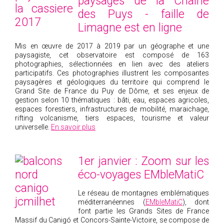
paysages de la Chaîne
2018
des Puys - faille de
Limagne est en ligne
2017
2016
Mis en œuvre de 2017 à 2019 par un géographe et une
paysagiste, cet observatoire est composé de 163
2015
photographies, sélectionnées en lien avec des ateliers
2014
participatifs. Ces photographies illustrent les composantes
paysagères et géologiques du territoire qui comprend le
2012
Grand Site de France du Puy de Dôme, et ses enjeux de
2013
gestion selon 10 thématiques : bâti, eau, espaces agricoles,
espaces forestiers, infrastructures de mobilité, maraichage,
2011
rifting volcanisme, tiers espaces, tourisme et valeur
universelle.
En savoir plus
2010
2009
2008
1er janvier : Zoom sur les
2007
éco-voyages EMbleMatiC
2006
Le réseau de montagnes emblématiques
2005
méditerranéennes (
EMbleMatiC
), dont
font partie les Grands Sites de France
2004
Massif du Canigó et Concors-Sainte-Victoire, se compose de