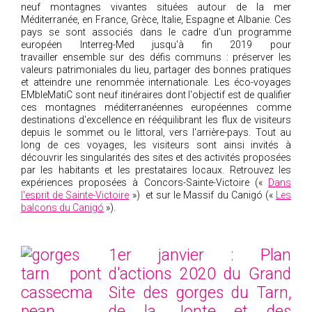
neuf montagnes vivantes situées autour de la mer
Méditerranée, en France, Grèce, Italie, Espagne et Albanie. Ces
pays se sont associés dans le cadre d'un programme
européen Interreg-Med jusqu'à fin 2019 pour
travailler ensemble sur des défis communs : préserver les
valeurs patrimoniales du lieu, partager des bonnes pratiques
et atteindre une renommée internationale. Les éco-voyages
EMbleMatiC sont neuf itinéraires dont l'objectif est de qualifier
ces montagnes méditerranéennes européennes comme
destinations d'excellence en rééquilibrant les flux de visiteurs
depuis le sommet ou le littoral, vers l'arrière-pays. Tout au
long de ces voyages, les visiteurs sont ainsi invités à
découvrir les singularités des sites et des activités proposées
par les habitants et les prestataires locaux. Retrouvez les
expériences proposées à Concors-Sainte-Victoire («
Dans
l'esprit de Sainte-Victoire
»)
et sur le Massif du Canigó («
Les
balcons du Canigó
»).
1er janvier : Plan
d'actions 2020 du Grand
Site des gorges du Tarn,
de la Jonte et des