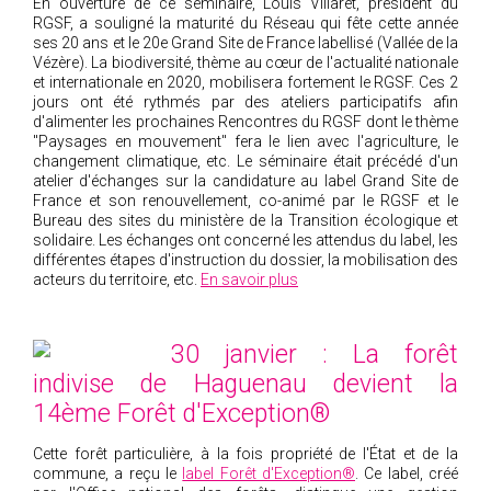
En ouverture de ce séminaire, Louis Villaret, président du
RGSF, a souligné la maturité du Réseau qui fête cette année
ses 20 ans et le 20e Grand Site de France labellisé (Vallée de la
Vézère). La biodiversité, thème au cœur de l'actualité nationale
et internationale en 2020, mobilisera fortement le RGSF. Ces 2
jours ont été rythmés par des ateliers participatifs afin
d'alimenter les prochaines Rencontres du RGSF dont le thème
"Paysages en mouvement" fera le lien avec l'agriculture, le
changement climatique, etc. Le séminaire était précédé d'un
atelier d'échanges sur la candidature au label Grand Site de
France et son renouvellement, co-animé par le RGSF et le
Bureau des sites du ministère de la Transition écologique et
solidaire. Les échanges ont concerné les attendus du label, les
différentes étapes d'instruction du dossier, la mobilisation des
acteurs du territoire, etc.
En savoir plus
30 janvier : La forêt
indivise de Haguenau devient la
14ème Forêt d'Exception®
Cette forêt particulière, à la fois propriété de l'État et de la
commune, a reçu le
label Forêt d'Exception®
. Ce label, créé