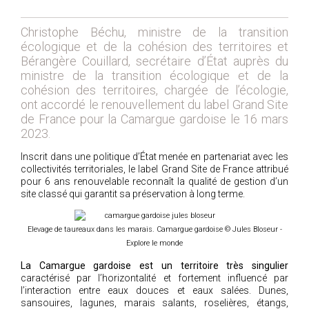
2019
2020
Christophe Béchu, ministre de la transition
2021
écologique et de la cohésion des territoires et
Bérangère Couillard, secrétaire d’État auprès du
2018
ministre de la transition écologique et de la
2017
cohésion des territoires, chargée de l’écologie,
2016
ont accordé le renouvellement du label Grand Site
de France pour la Camargue gardoise le 16 mars
2015
2023.
2014
Inscrit dans une politique d’État menée en partenariat avec les
2012
collectivités territoriales, le label Grand Site de France attribué
pour 6 ans renouvelable reconnaît la qualité de gestion d’un
2013
site classé qui garantit sa préservation à long terme.
2011
2010
Elevage de taureaux dans les marais. Camargue gardoise © Jules Bloseur -
2009
Explore le monde
2008
La Camargue gardoise est un territoire très singulier
caractérisé par l’horizontalité et fortement influencé par
2007
l’interaction entre eaux douces et eaux salées. Dunes,
2006
sansouires, lagunes, marais salants, roselières, étangs,