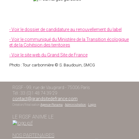
- Voir le dossier de candidature au renouvellement du label
- Voir le communiqué du Ministère de la Transition écologique
et de la Cohésion des territoires
- Voir le site web du Grand Site de France
Photo : Tour carbonnière © S. Baudouin, SMCG
RGSF - 99, rue de Vaugirard - 75006 Paris
Tél : 33 (0)1 48 74 39 29
contact@grandsitedefrance.com
Création/Réalisation
Agence-Panama
-
Administration
-
Login
LE RGSF ANIME LE
NOS PARTENAIRES