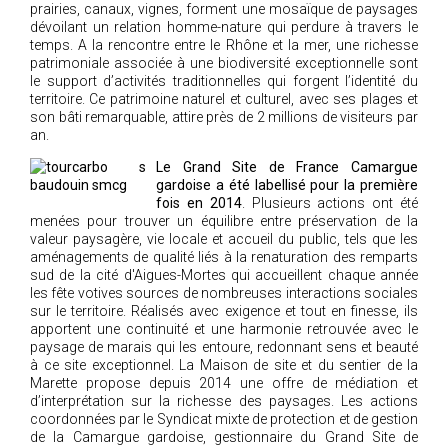
prairies, canaux, vignes, forment une mosaïque de paysages
2005
dévoilant un relation homme-nature qui perdure à travers le
temps. A la rencontre entre le Rhône et la mer, une richesse
2004
patrimoniale associée à une biodiversité exceptionnelle sont
le support d’activités traditionnelles qui forgent l’identité du
territoire. Ce patrimoine naturel et culturel, avec ses plages et
son bâti remarquable, attire près de 2 millions de visiteurs par
an.
Le Grand Site de France Camargue
gardoise a été labellisé pour la première
fois
en 2014
. Plusieurs actions ont été
menées pour trouver un équilibre entre préservation de la
valeur paysagère, vie locale et accueil du public, tels que les
aménagements de qualité liés à la renaturation des remparts
sud de la cité d'Aigues-Mortes qui accueillent chaque année
les fête votives sources de nombreuses interactions sociales
sur le territoire. Réalisés avec exigence et tout en finesse, ils
apportent une continuité et une harmonie retrouvée avec le
paysage de marais qui les entoure, redonnant sens et beauté
à ce site exceptionnel. La Maison de site et du sentier de la
Marette propose depuis 2014 une offre de médiation et
d’interprétation sur la richesse des paysages. Les actions
coordonnées par le Syndicat mixte de protection et de gestion
de la Camargue gardoise, gestionnaire du Grand Site de