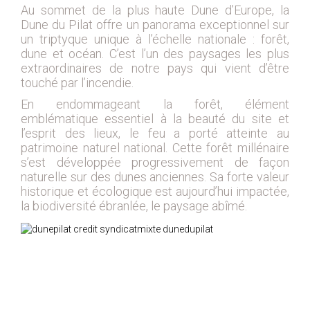
Au sommet de la plus haute Dune d’Europe, la
2018
Dune du Pilat offre un panorama exceptionnel sur
2017
un triptyque unique à l’échelle nationale : forêt,
dune et océan. C’est l’un des paysages les plus
2016
extraordinaires de notre pays qui vient d’être
2015
touché par l’incendie.
2014
En endommageant la forêt, élément
2012
emblématique essentiel à la beauté du site et
l’esprit des lieux, le feu a porté atteinte au
2013
patrimoine naturel national. Cette forêt millénaire
2011
s’est développée progressivement de façon
naturelle sur des dunes anciennes. Sa forte valeur
2010
historique et écologique est aujourd’hui impactée,
2009
la biodiversité ébranlée, le paysage abîmé.
2008
2007
2006
2005
2004