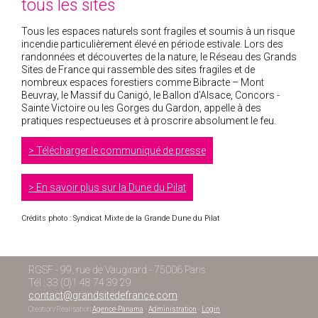
tous les sites
Tous les espaces naturels sont fragiles et soumis à un risque
incendie particulièrement élevé en période estivale. Lors des
randonnées et découvertes de la nature, le Réseau des Grands
Sites de France qui rassemble des sites fragiles et de
nombreux espaces forestiers comme Bibracte – Mont
Beuvray, le Massif du Canigó, le Ballon d’Alsace, Concors -
Sainte Victoire ou les Gorges du Gardon, appelle à des
pratiques respectueuses et à proscrire absolument le feu.
Télécharger le communiqué de presse
En savoir plus sur la Dune du Pilat
Crédits photo : Syndicat Mixte de la Grande Dune du Pilat
RGSF - 99, rue de Vaugirard - 75006 Paris
Tél : 33 (0)1 48 74 39 29
contact@grandsitedefrance.com
Création/Réalisation
Agence-Panama
-
Administration
-
Login