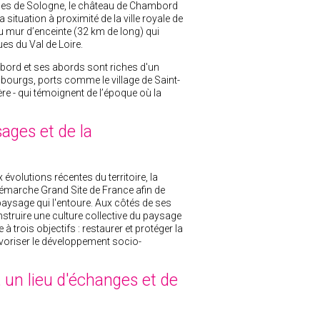
uses de Sologne, le château de Chambord
 situation à proximité de la ville royale de
u mur d’enceinte (32 km de long) qui
es du Val de Loire.
mbord et ses abords sont riches d'un
, bourgs, ports comme le village de Saint-
re - qui témoignent de l’époque où la
ages et de la
 évolutions récentes du territoire, la
arche Grand Site de France afin de
paysage qui l'entoure. Aux côtés de ses
nstruire une culture collective du paysage
 trois objectifs : restaurer et protéger la
t favoriser le développement socio-
 un lieu d'échanges et de