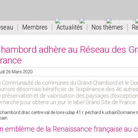
YOUTUBE
FACEBOOK
INSTAGRAM
L
éseau
Membres
Actualités
Nos thèmes
Re
NOS PARTENAIRES
GALERIE PHOTOS
EMPLOIS & APPELS D'OFFR
hambord adhère au Réseau des Gr
rance
udi 26 Mars 2020
a Communauté de communes du Grand Chambord et le Dom
urront désormais bénéficier de l'expérience des 46 autr
 préservation et de valorisation des paysages d'exceptio
marche pour obtenir un jour le label Grand Site de France.
Domaine n
bain
n emblème de la Renaissance française au c