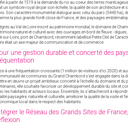
ifié à partir de 1519 à la demande du roi au coeur des terres marécage
ait un symbole royal de par son échelle, la qualité de son architecture et sa
ois. Son caractère monumental dialogue avec celui du parc (5440 ha), d
ferme la plus grande forêt close de France, et des paysages emblématiqu
tégrés au Val de Loire inscrit au patrimoine mondial, le domaine de Cha
trimoine naturel et culturel avec des ouvrages en bord de fleuve - digues
é-sur-Loire, port de Chambord, récemment labellisé Petite Cité de Caractè
ire était un axe majeur de communication et de commerce.
our une gestion durable et concerté des pays
réquentation
ce à une fréquentation croissante (1 million de visiteurs d'ici 2020) et aux
mmunauté de communes du Grand Chambord s'est engagée dans la dém
ttre en œuvre un projet ambitieux concerté à l'échelle du domaine et du 
rtenaires, elle souhaite favoriser un développement durable du site et co
ec les habitants et acteurs locaux. Ensemble, ils s'attacheront à répondre à
alité paysagère, naturelle et culturelle, améliorer la qualité de la visite e
onomique local dans le respect des habitants.
ntégrer le Réseau des Grands Sites de France,
éflexion