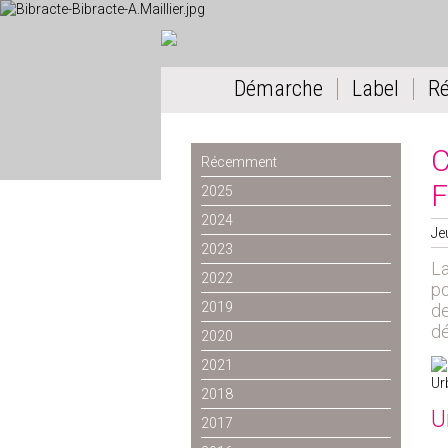
Démarche
Label
R
C
Récemment
F
2025
2024
Je
2023
L
2022
po
2019
de
dé
2020
2021
Ur
2018
U
2017