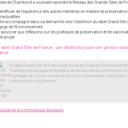
 site de Chambord a souhaité rejoindre le Réseau des Grands Sites de Fr
Bénéficier de l’expérience des autres membres en matière de préservation
marquables
Etre accompagné dans sa démarche vers l’obtention du label Grand Site de
arge de l'Environnement
S’associer aux réflexions sur les politiques de préservation et de valoris
en projet
 label Grand Site de France : une distinction pour une gestion du
ance
Le label Grand Site de France est inscrit au Code de l'Environnement. 
Transition écologique et solidaire, après avis de la Commission Su
Paysages, et ce pour une durée de 6 ans renouvelable. Il distingue un
préservation à long terme.
lécharger le communiqué de presse