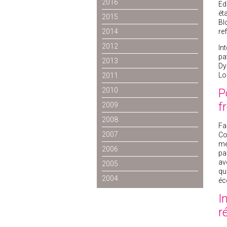
2016
Ed
ét
2015
Bl
2014
re
2012
In
pa
2013
Dy
Lo
2011
2010
P
f
2009
2008
Fa
2007
Co
me
2006
pa
av
2005
qu
2004
éc
I
r