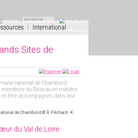
INKEDIN
ssources
International
ES
PRESSE
CONTACT
EXTRANET
ESPACE ÉLUS
ands Sites de
aine national de Chambord
es membres du Réseau en matière
n et être accompagnés dans leur
ational de Chambord
© R. Péchard - K.
œur du Val de Loire