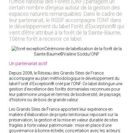
l'Office national des Forêts (ONF) partagent un
certain nombre d'enjeux autour de la gestion des
2018
espaces naturels remarquables. Dans le cadre de
2017
leur partenariat, le RGSF accompagne l'ONF dans
2016
le développement du label Forêt d’Exception® qui
vient d'être attribué à la forêt de la Sainte-Baume,
2015
10ème forêt à recevoir ce label.
2014
Cérémonie de labellisation de la forêt de la
2012
Sainte-Baume©Valérie Soddu/ONF
2013
Un partenariat actif
2011
Depuis 2008, le Réseau des Grands Sites de France
2010
accompagne au plan méthodologique le développement du
label Forêt d’Exception® créé par l'ONF. Ce label distingue une
2009
gestion d'excellence des forêts domaniales reconnues pour
2008
leur patrimoine unique en termes de biodiversité, de paysage,
d'histoire ou de bois de grande valeur.
2007
Les Grands Sites de France apportent leur expérience en
2006
matière d'élaboration de projets territoriaux reposant sur la
2005
préservation, la gestion et la mise en valeur durable de sites
fragiles à forte valeur patrimoniale : mise en place d'une
2004
gouvernance à bonne échelle, concertation avec les acteurs