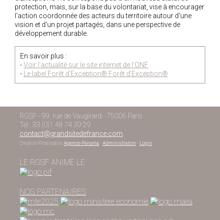
protection, mais, sur la base du volontariat, vise à encourager
l'action coordonnée des acteurs du territoire autour d'une
vision et d'un projet partagés, dans une perspective de
développement durable.
En savoir plus :
-
Voir l'actualité sur le site internet de l'ONF
-
Le label Forêt d’Exception® Forêt d’Exception®
RGSF - 99, rue de Vaugirard - 75006 Paris
Tél : 33 (0)1 48 74 39 29
contact@grandsitedefrance.com
Création/Réalisation
Agence-Panama
-
Administration
-
Login
LE RGSF ANIME LE
NOS PARTENAIRES