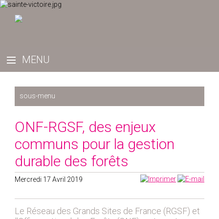
Récemment
ONF-RGSF, des enjeux
2025
communs pour la gestion
2024
durable des forêts
2023
2022
Mercredi 17 Avril 2019
2019
2020
Le Réseau des Grands Sites de France (RGSF) et
2021