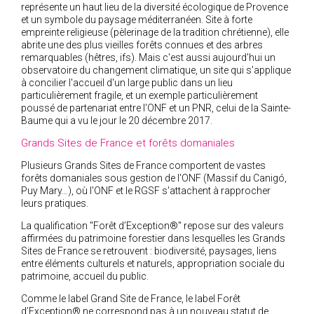
représente un haut lieu de la diversité écologique de Provence
et un symbole du paysage méditerranéen. Site à forte
empreinte religieuse (pèlerinage de la tradition chrétienne), elle
abrite une des plus vieilles forêts connues et des arbres
remarquables (hêtres, ifs). Mais c'est aussi aujourd'hui un
observatoire du changement climatique, un site qui s'applique
à concilier l'accueil d'un large public dans un lieu
particulièrement fragile, et un exemple particulièrement
poussé de partenariat entre l'ONF et un PNR, celui de la Sainte-
Baume qui a vu le jour le 20 décembre 2017.
Grands Sites de France et forêts domaniales
Plusieurs Grands Sites de France comportent de vastes
forêts domaniales sous gestion de l'ONF (Massif du Canigó,
Puy Mary…), où l'ONF et le RGSF s'attachent à rapprocher
leurs pratiques.
La qualification "Forêt d’Exception®" repose sur des valeurs
affirmées du patrimoine forestier dans lesquelles les Grands
Sites de France se retrouvent : biodiversité, paysages, liens
entre éléments culturels et naturels, appropriation sociale du
patrimoine, accueil du public.
Comme le label Grand Site de France, le label Forêt
d’Exception® ne correspond pas à un nouveau statut de