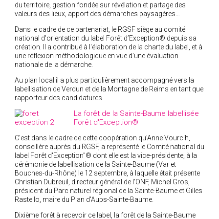
du territoire, gestion fondée sur révélation et partage des
valeurs des lieux, apport des démarches paysagères…
Dans le cadre de ce partenariat, le RGSF siège au comité
national d'orientation du label Forêt d’Exception® depuis sa
création. Il a contribué à l'élaboration de la charte du label, et à
une réflexion méthodologique en vue d’une évaluation
nationale de la démarche.
Au plan local il a plus particulièrement accompagné vers la
labellisation de Verdun et de la Montagne de Reims en tant que
rapporteur des candidatures.
La forêt de la Sainte-Baume labellisée
Forêt d'Exception®
C'est dans le cadre de cette coopération qu'Anne Vourc'h,
conseillère auprès du RGSF, a représenté le Comité national du
label Forêt d'Exception"® dont elle est la vice-présidente, à la
cérémonie de labellisation de la Sainte-Baume (Var et
Bouches-du-Rhône) le 12 septembre, à laquelle était présente
Christian Dubreuil, directeur général de l'ONF, Michel Gros,
président du Parc naturel régional de la Sainte-Baume et Gilles
Rastello, maire du Plan d'Aups-Sainte-Baume.
Dixième forêt à recevoir ce label, la forêt de la Sainte-Baume