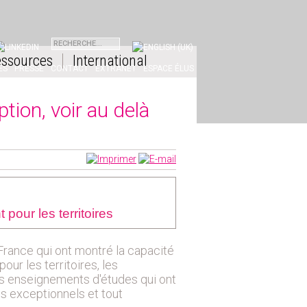
INKEDIN
ssources
International
ES
PRESSE
CONTACT
EXTRANET
ESPACE ÉLUS
ion, voir au delà
our les territoires
rance qui ont montré la capacité
ur les territoires, les
s enseignements d'études qui ont
s exceptionnels et tout