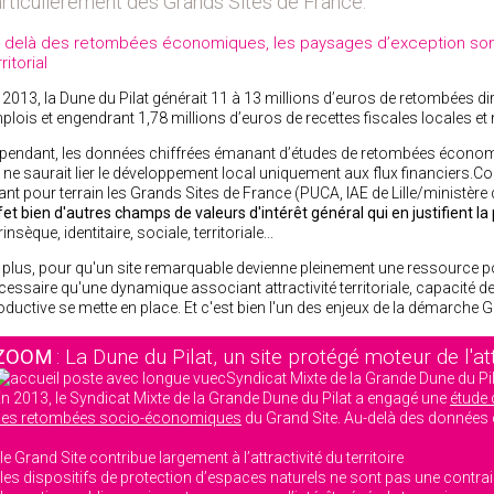
rticulièrement des Grands Sites de France.
 delà des retombées économiques, les paysages d’exception son
ritorial
 2013, la Dune du Pilat générait 11 à 13 millions d’euros de retombées 
plois et engendrant 1,78 millions d’euros de recettes fiscales locales et 
pendant, les données chiffrées émanant d’études de retombées économ
 ne saurait lier le développement local uniquement aux flux financiers
ant pour terrain les Grands Sites de France (PUCA, IAE de Lille/ministère 
fet bien d'autres champs de valeurs d'intérêt général qui en justifient la
rinsèque, identitaire, sociale, territoriale...
 plus, pour qu'un site remarquable devienne pleinement une ressource pour 
cessaire qu'une dynamique associant attractivité territoriale, capacité d
oductive se mette en place. Et c'est bien l'un des enjeux de la démarche 
ZOOM
: La Dune du Pilat, un site protégé moteur de l'att
n 2013, le Syndicat Mixte de la Grande Dune du Pilat a engagé une
étude 
des retombées socio-économiques
du Grand Site. Au-delà des données 
 le Grand Site contribue largement à l’attractivité du territoire
 les dispositifs de protection d’espaces naturels ne sont pas une contra