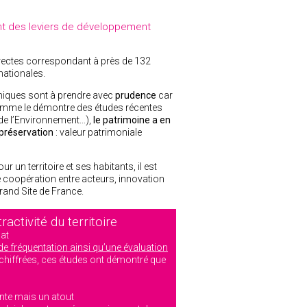
t des leviers de développement
directes correspondant à près de 132
nationales.
iques sont à prendre avec
prudence
car
.Comme le démontre des études récentes
de l’Environnement...),
le patrimoine a en
 préservation
: valeur patrimoniale
un territoire et ses habitants, il est
e coopération entre acteurs, innovation
Grand Site de France.
ractivité du territoire
de fréquentation ainsi qu’une évaluation
chiffrées, ces études ont démontré que
inte mais un atout