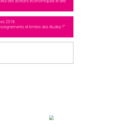
r celui des acteurs économiques et des
res 2018
enseignements et limites des études ?"
NOS PARTENAIRES