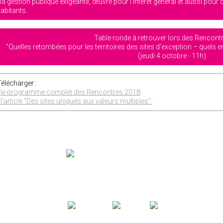
 la gestion publique exigeante, œuvre pour l’intérêt général et aussi pou
abitants.
Table ronde à retrouver lors des Rencont
"Quelles retombées pour les territoires des sites d'exception – quels 
(jeudi 4 octobre - 11h)
Télécharger :
-
le programme complet des Rencontres 2018
l'article "Des sites uniques aux valeurs multiples"
LE RGSF ANIME LE