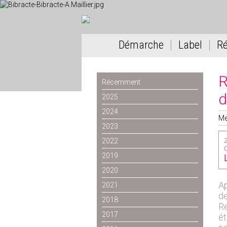
Démarche
Label
R
R
Récemment
d
2025
2024
Me
2023
2022
2019
2020
Ap
2021
de
2018
Re
2017
ét