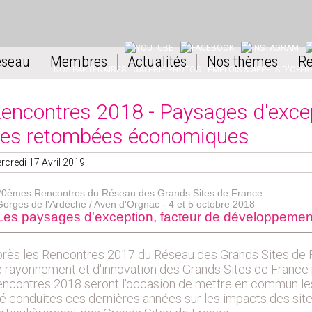
YOUTUBE
FACEBOOK
INSTAGRAM
L
éseau
Membres
Actualités
Nos thèmes
Re
NOS PARTENAIRES
GALERIE PHOTOS
EMPLOIS & APPELS D'OFFR
encontres 2018 - Paysages d'except
es retombées économiques
rcredi 17 Avril 2019
20èmes Rencontres du Réseau des Grands Sites de France
Gorges de l'Ardèche / Aven d'Orgnac - 4 et 5 octobre 2018
Les paysages d'exception, facteur de développement p
rès les Rencontres 2017 du Réseau des Grands Sites de F
 rayonnement et d'innovation des Grands Sites de France po
ncontres 2018 seront l'occasion de mettre en commun le
é conduites ces dernières années sur les impacts des site