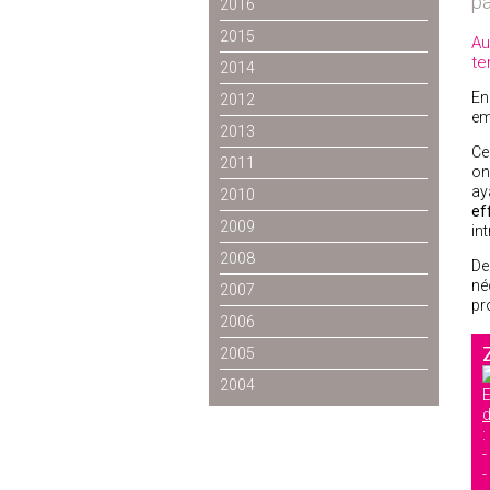
pa
2016
2015
Au
ter
2014
En
2012
em
2013
Ce
2011
on
ay
2010
ef
2009
int
2008
De
né
2007
pr
2006
2005
2004
E
:
-
-