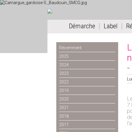
Démarche
Label
R
L
Récemment
n
2025
2024
-
2023
Lu
2022
2019
Le
2020
7 
2021
po
2018
de
l'
2017