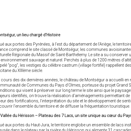
ntségur, un lieu chargé d’Histoire
tué aux portes des Pyrénées, à l’est du département de l’Ariège, le territ
ance comprend le site classé de Montségur, les communes avoisinantes d
turelle Régionale du Massif de Saint-Barthélemy. Le site a su conserver
 environnement sauvage et naturel. Perchés à plus de 1200 mètres d’alt
pelé "pog", les vestiges du célèbre castrum (village fortifié) rappellent d
citane du XIIIème siècle.
 cours des dix dernières années, le château de Montségur a accueilli en
mmunauté de Communes du Pays d’Olmes, porteuse du projet Grand Site
nditions qui visent à préserver sur long terme le site ainsi que le paysage 
jeurs identifiés, on trouve la réalisation d'aménagements permettant de mi
leur des fortifications, l'interprétation du site et le développement de se
couvrir l'ensemble du territoire et de diffuser la fréquentation touristique.
 Vallée du Hérisson – Plateau des 7 Lacs, un site unique au cœur du Pay
tué aux portes du Haut-Jura, le territoire englobe un ensemble de lacs inst
eusée dans le plateau par la rivière du Hérisson qui alimente 31 cascades