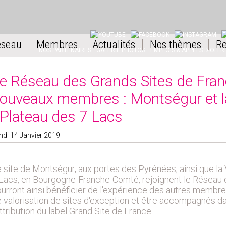
YOUTUBE
FACEBOOK
INSTAGRAM
L
éseau
Membres
Actualités
Nos thèmes
Re
NOS PARTENAIRES
GALERIE PHOTOS
EMPLOIS & APPELS D'OFFR
e Réseau des Grands Sites de Fran
ouveaux membres : Montségur et la
 Plateau des 7 Lacs
ndi 14 Janvier 2019
 site de Montségur, aux portes des Pyrénées, ainsi que la 
Lacs, en Bourgogne-Franche-Comté, rejoignent le Réseau d
urront ainsi bénéficier de l'expérience des autres membre
 valorisation de sites d'exception et être accompagnés d
attribution du label Grand Site de France.