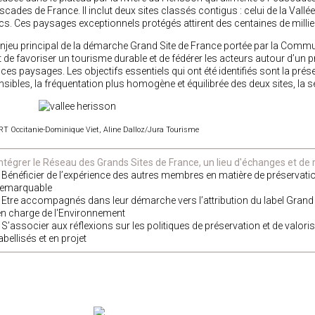
scades de France. Il inclut deux sites classés contigus : celui de la Vallé
cs. Ces paysages exceptionnels protégés attirent des centaines de millie
enjeu principal de la démarche Grand Site de France portée par la C
t de favoriser un tourisme durable et de fédérer les acteurs autour d’un
 ces paysages. Les objectifs essentiels qui ont été identifiés sont la prés
nsibles, la fréquentation plus homogène et équilibrée des deux sites, la séc
T Occitanie-Dominique Viet, Aline Dalloz/Jura Tourisme
Intégrer le Réseau des Grands Sites de France, un lieu d'échanges et de ré
• Bénéficier de l’expérience des autres membres en matière de préservati
remarquable
• Etre accompagnés dans leur démarche vers l’attribution du label Grand S
en charge de l'Environnement
• S’associer aux réflexions sur les politiques de préservation et de valor
abellisés et en projet
LE RGSF ANIME LE