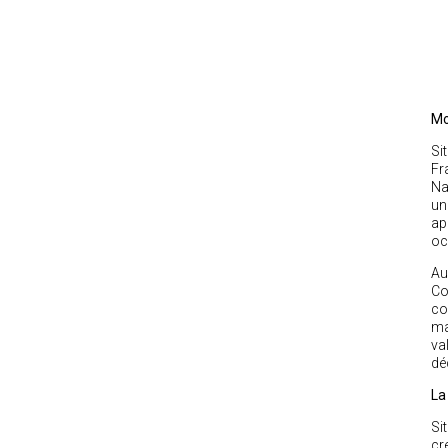
Mo
Si
Fr
Na
un
ap
oc
Au
Co
co
ma
va
dé
La
Si
cr