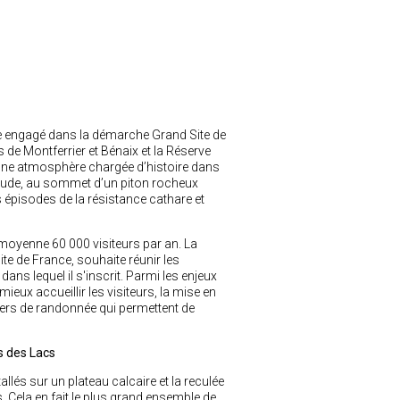
oire engagé dans la démarche Grand Site de
e Montferrier et Bénaix et la Réserve
 une atmosphère chargée d’histoire dans
itude, au sommet d’un piton rocheux
es épisodes de la résistance cathare et
 moyenne 60 000 visiteurs par an. La
 de France, souhaite réunir les
dans lequel il s'inscrit. Parmi les enjeux
eux accueillir les visiteurs, la mise en
ntiers de randonnée qui permettent de
s des Lacs
allés sur un plateau calcaire et la reculée
. Cela en fait le plus grand ensemble de