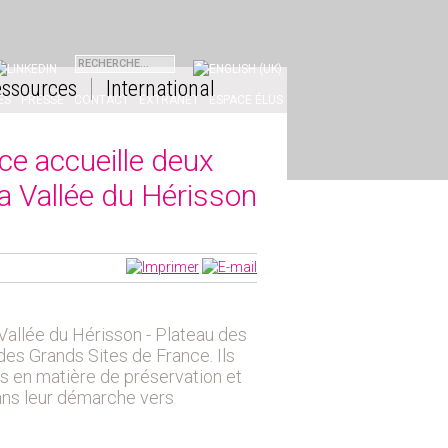
INKEDIN
ssources
International
ES
PRESSE
CONTACT
EXTRANET
ESPACE ÉLUS
ce accueille deux
 Vallée du Hérisson
Vallée du Hérisson - Plateau des
es Grands Sites de France. Ils
s en matière de préservation et
ans leur démarche vers