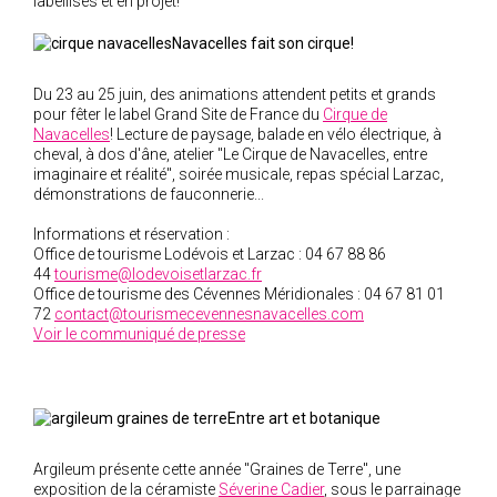
labellisés et en projet!
2018
Navacelles fait son cirque!
2017
2016
Du 23 au 25 juin, des animations attendent petits et grands
pour fêter le label Grand Site de France du
Cirque de
2015
Navacelles
! Lecture de paysage, balade en vélo électrique, à
cheval, à dos d'âne, atelier "Le Cirque de Navacelles, entre
2014
imaginaire et réalité", soirée musicale, repas spécial Larzac,
2012
démonstrations de fauconnerie...
2013
Informations et réservation :
2011
Office de tourisme Lodévois et Larzac : 04 67 88 86
44
tourisme@lodevoisetlarzac.fr
2010
Office de tourisme des Cévennes Méridionales : 04 67 81 01
72
contact@tourismecevennesnavacelles.com
2009
Voir le communiqué de presse
2008
2007
2006
Entre art et botanique
2005
Argileum présente cette année "Graines de Terre", une
2004
exposition de la céramiste
Séverine Cadier
, sous le parrainage