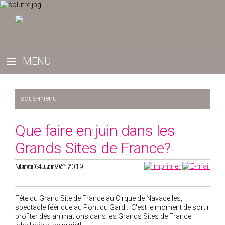
Récemment
Que faire en juin dans les
2025
Grands Sites de France?
2024
2023
Mardi 6 Juin 2017
Lundi 14 Janvier 2019
2022
2019
Fête du Grand Site de France au Cirque de Navacelles,
spectacle féérique au Pont du Gard... C'est le moment de sortir
2020
profiter des animations dans les Grands Sites de France
2021