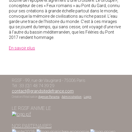
souffle de l’épopée et agrément d’une croisière. Le Groupe F,
concepteur de ces «
Feux romains
» au Pont du Gard, connu
pour ses créations à grande échelle partout dans le monde,
convoque la mémoire de civilisations au riche passé. L’eau
garde une trace de l’histoire du monde. C’est à ces mirages
qui se jouent du temps, qui sans cesse, ont voyagé d’une rive
à l’autre du bassin méditerranéen, que les Fééries du Pont
2017 rendent hommage.
En savoir plus
RGSF - 99, rue de Vaugirard - 75006 Paris
Tél : 33 (0)1 48 74 39 29
contact@grandsitedefrance.com
Création/Réalisation
Agence-Panama
-
Administration
-
Login
LE RGSF ANIME LE
NOS PARTENAIRES