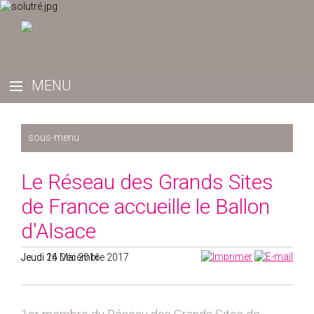
Récemment
Le Réseau des Grands Sites
2025
de France accueille le Ballon
2024
d'Alsace
2023
2022
Jeudi 26 Mai 2016
Jeudi 14 Décembre 2017
2019
2020
2021