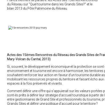
France viennent de paraître: les Actes des 15èmes Rencontres
du Réseau sur "Quel tourisme dans les Grands Sites?" et le
2018
bilan 2013 du Pôle Patrimoine du Réseau.
2017
2016
2015
2014
2012
2013
2011
Actes des 15èmes Rencontres du Réseau des Grands Sites de Franc
Mary-Volcan du Cantal, 2013)
2010
Si, souvent, le développement économique et la protection se son
2009
environnement et tourisme est encore à harmoniser, les territoires 
2008
souhaitent renforcer leur action en faveur d'un tourisme durable as
mobilisant les ressources propres du territoire et faisant écho aux
2007
espaces à la fois préservés et vivants.
2006
Comment définir une offre qui s'appuierait sur les valeurs portées 
2005
sont-ils prêts à définir leur stratégie d'accueil touristique à part
entre gestionnaires de Grand Site et professionnels du tourisme, pri
2004
Grands Sites et définir une politique d'accueil pour le territoire ?