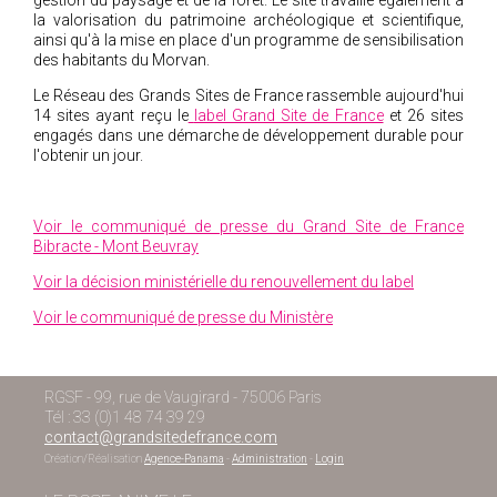
gestion du paysage et de la forêt. Le site travaille également à
la valorisation du patrimoine archéologique et scientifique,
ainsi qu'à la mise en place d'un programme de sensibilisation
des habitants du Morvan.
Le Réseau des Grands Sites de France rassemble aujourd'hui
14 sites ayant reçu le
label Grand Site de France
et 26 sites
engagés dans une démarche de développement durable pour
l'obtenir un jour.
Voir le communiqué de presse du Grand Site de France
Bibracte - Mont Beuvray
Voir la décision ministérielle du renouvellement du label
Voir le communiqué de presse du Ministère
RGSF - 99, rue de Vaugirard - 75006 Paris
Tél : 33 (0)1 48 74 39 29
contact@grandsitedefrance.com
Création/Réalisation
Agence-Panama
-
Administration
-
Login