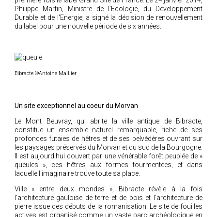
première fois le label Grand Site de France. Le 24 janvier 2014,
Philippe Martin, Ministre de l'Ecologie, du Développement
2018
Durable et de l'Energie, a signé la décision de renouvellement
2017
du label pour une nouvelle période de six années.
2016
2015
2014
Bibracte ©Antoine Maillier
2012
2013
Un site exceptionnel au coeur du Morvan
2011
Le Mont Beuvray, qui abrite la ville antique de Bibracte,
2010
constitue un ensemble naturel remarquable, riche de ses
2009
profondes futaies de hêtres et de ses belvédères ouvrant sur
les paysages préservés du Morvan et du sud de la Bourgogne.
2008
Il est aujourd'hui couvert par une vénérable forêt peuplée de «
queules », ces hêtres aux formes tourmentées, et dans
2007
laquelle l'imaginaire trouve toute sa place.
2006
Ville « entre deux mondes », Bibracte révèle à la fois
2005
l'architecture gauloise de terre et de bois et l'architecture de
pierre issue des débuts de la romanisation. Le site de fouilles
2004
actives est organisé comme un vaste parc archéologique en