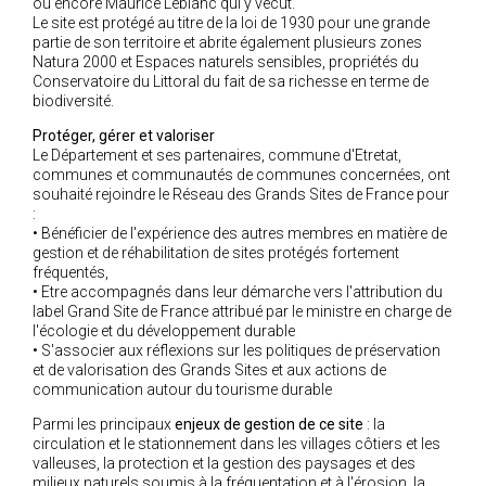
ou encore Maurice Leblanc qui y vécut.
2005
Le site est protégé au titre de la loi de 1930 pour une grande
partie de son territoire et abrite également plusieurs zones
2004
Natura 2000 et Espaces naturels sensibles, propriétés du
Conservatoire du Littoral du fait de sa richesse en terme de
biodiversité.
Protéger, gérer et valoriser
Le Département et ses partenaires, commune d'Etretat,
communes et communautés de communes concernées, ont
souhaité rejoindre le Réseau des Grands Sites de France pour
:
• Bénéficier de l'expérience des autres membres en matière de
gestion et de réhabilitation de sites protégés fortement
fréquentés,
• Etre accompagnés dans leur démarche vers l'attribution du
label Grand Site de France attribué par le ministre en charge de
l'écologie et du développement durable
• S'associer aux réflexions sur les politiques de préservation
et de valorisation des Grands Sites et aux actions de
communication autour du tourisme durable
Parmi les principaux
enjeux de gestion de ce site
: la
circulation et le stationnement dans les villages côtiers et les
valleuses, la protection et la gestion des paysages et des
milieux naturels soumis à la fréquentation et à l'érosion, la