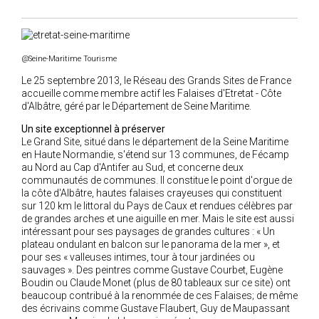
2019
2020
2021
@Seine-Maritime Tourisme
2018
Le 25 septembre 2013, le Réseau des Grands Sites de France
2017
accueille comme membre actif les Falaises d'Etretat - Côte
2016
d'Albâtre, géré par le Département de Seine Maritime.
2015
Un site exceptionnel à préserver
Le Grand Site, situé dans le département de la Seine Maritime
2014
en Haute Normandie, s'étend sur 13 communes, de Fécamp
au Nord au Cap d'Antifer au Sud, et concerne deux
2012
communautés de communes. Il constitue le point d'orgue de
2013
la côte d'Albâtre, hautes falaises crayeuses qui constituent
sur 120 km le littoral du Pays de Caux et rendues célèbres par
2011
de grandes arches et une aiguille en mer. Mais le site est aussi
2010
intéressant pour ses paysages de grandes cultures : « Un
plateau ondulant en balcon sur le panorama de la mer », et
2009
pour ses « valleuses intimes, tour à tour jardinées ou
sauvages ». Des peintres comme Gustave Courbet, Eugène
2008
Boudin ou Claude Monet (plus de 80 tableaux sur ce site) ont
2007
beaucoup contribué à la renommée de ces Falaises; de même
des écrivains comme Gustave Flaubert, Guy de Maupassant
2006