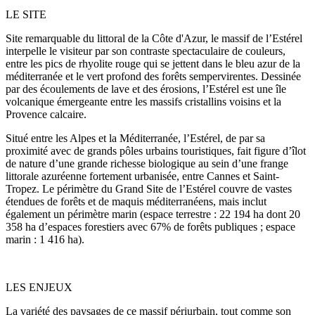
LE SITE
Site remarquable du littoral de la Côte d'Azur, le massif de l’Estérel
interpelle le visiteur par son contraste spectaculaire de couleurs,
entre les pics de rhyolite rouge qui se jettent dans le bleu azur de la
méditerranée et le vert profond des forêts sempervirentes. Dessinée
par des écoulements de lave et des érosions, l’Estérel est une île
volcanique émergeante entre les massifs cristallins voisins et la
Provence calcaire.
Situé entre les Alpes et la Méditerranée, l’Estérel, de par sa
proximité avec de grands pôles urbains touristiques, fait figure d’îlot
de nature d’une grande richesse biologique au sein d’une frange
littorale azuréenne fortement urbanisée, entre Cannes et Saint-
Tropez. Le périmètre du Grand Site de l’Estérel couvre de vastes
étendues de forêts et de maquis méditerranéens, mais inclut
également un périmètre marin (espace terrestre : 22 194 ha dont 20
358 ha d’espaces forestiers avec 67% de forêts publiques ; espace
marin : 1 416 ha).
LES ENJEUX
La variété des paysages de ce massif périurbain, tout comme son