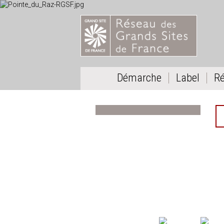
Démarche
Label
R
RGSF - 99, rue de Vaugirard - 75006 Paris
Tél : 33 (0)1 48 74 39 29
contact@grandsitedefrance.com
Création/Réalisation
Agence-Panama
-
Administration
-
Login