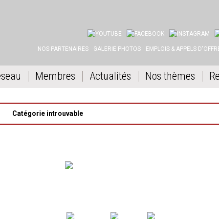
YOUTUBE
FACEBOOK
INSTAGRAM
L
NOS PARTENAIRES
GALERIE PHOTOS
EMPLOIS & APPELS D'OFFR
éseau
Membres
Actualités
Nos thèmes
Re
Catégorie introuvable
LE RGSF ANIME LE